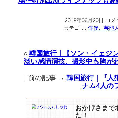
場〜特別出演ラインナップも超
2018年06月20日
韓
コメ
国
カテゴリ:
俳優、芸能
旅
行
｜
【パ
«
韓国旅行｜【ソン・イェジン
ク・
淡い感情演技、撮影中も胸が
ソ
ジ
ュ
｜前の記事 →
韓国旅行｜『人狼 
ン
–
ナム4人の
イ・
テ
フ
ヮ
おかげさまで
ン】-
た！
パ