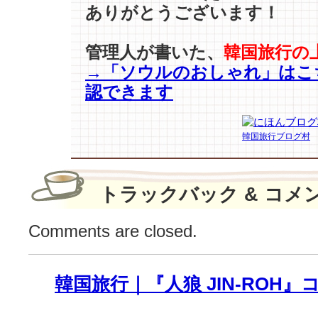
ありがとうございます！
ク・
ミ
ニ
管理人が書いた、
韓国旅行の
ョ
→「ソウルのおしゃれ」はこ
ン
認できます
巡
り
対
韓国旅行ブログ村
立
本
格
化…
トラックバック & コメ
緊
張
Comments are closed.
感
高
ま
韓国旅行｜『人狼 JIN-ROH
る！
は