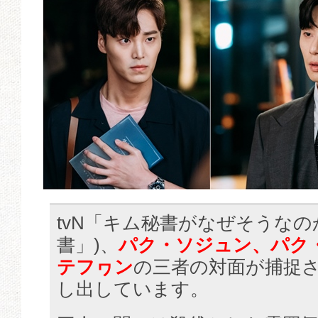
tvN「キム秘書がなぜそうなの
書」)、
パク・ソジュン、パク
テフヮン
の三者の対面が捕捉
し出しています。