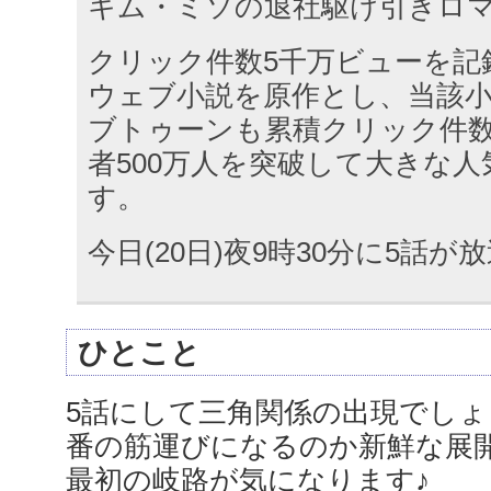
キム・ミソの退社駆け引きロ
クリック件数5千万ビューを記
ウェブ小説を原作とし、当該
ブトゥーンも累積クリック件数
者500万人を突破して大きな
す。
今日(20日)夜9時30分に5話
ひとこと
5話にして三角関係の出現でし
番の筋運びになるのか新鮮な展
最初の岐路が気になります♪