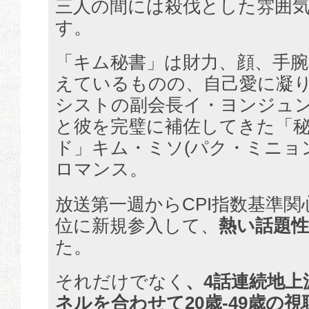
三人の間には殺伐とした雰囲
す。
「キム秘書」は財力、顔、手
えているものの、自己愛に凝り
シストの副会長イ・ヨンジュン
と彼を完璧に補佐してきた「
ド」キム・ミソ(パク・ミニョ
ロマンス。
放送第一週からCPI指数基準関
位に新規参入して、
熱い話題
た。
それだけでなく
、4話連続地上
ネルを合わせて20歳-49歳の