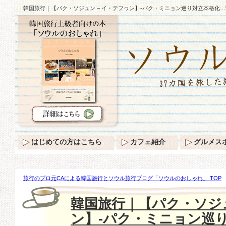
韓国旅行｜【パク・ソジュン – イ・テフヮン】-パク・ミニョン巡り対立本格化
はじめての方はこちら
カフェ紹介
グルメス
旅行のプロ元CAによる韓国旅行とソウル旅行ブログ「ソウルのおしゃれ」 TOP
【パク・ソジュン – イ・テフヮン】-パク・ミニョン巡り対立本格化…緊張感高
韓国旅行｜【パク・ソジュ
ン】-パク・ミニョン巡