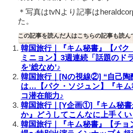
＊写真はtvNより記事はherald
た。
この記事を読んだ人はこちらの記事も読ん
韓国旅行｜『キム秘書』【パク
ミニョン】3週連続「話題のド
を’総なめ’♪
韓国旅行｜[Nの視線②] “自己陶
は…【パク・ソジュン】『キム
コ潜在能力♪
韓国旅行｜[Y企画①]『キム秘
か』どうしてこんなに上手くい
韓国旅行｜『キム秘書』【チョ