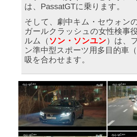
は、PassatGTに乗ります。
そして、劇中キム・セウォン
ガールクラッシュの女性検事
ルム（
ソン・ソンユン
）は、
ン準中型スポーツ用多目的車（SU
吸を合わせます。