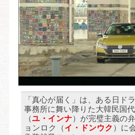
「真心が届く」は、ある日ド
事務所に舞い降りた大韓民国
（
ユ・インナ
）が完璧主義の
ョンロク（
イ・ドンウク
）に