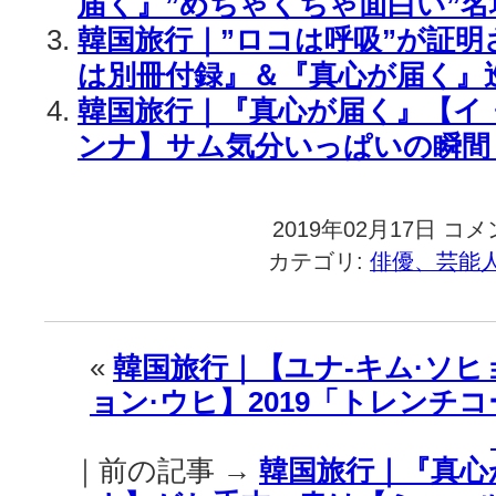
届く』”めちゃくちゃ面白い”名
韓国旅行｜”ロコは呼吸”が証
は別冊付録』＆『真心が届く』
韓国旅行｜『真心が届く』【イ
ンナ】サム気分いっぱいの瞬間 “B
2019年02月17日
韓
コメ
国
カテゴリ:
俳優、芸能
旅
行
｜
『真
«
韓国旅行｜【ユナ-キム·ソヒ
心
ョン·ウヒ】2019「トレンチ
が
届
く』
｜前の記事 →
韓国旅行｜『真心
弁
護