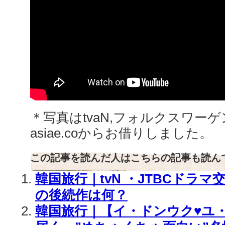
＊写真はtvaN,フォルクスワー
asiae.coからお借りしました。
この記事を読んだ人はこちらの記事も読ん
韓国旅行｜tvN ・JTBCドラ
の後続作は何？
韓国旅行｜【イ・ドンウク♥ユ