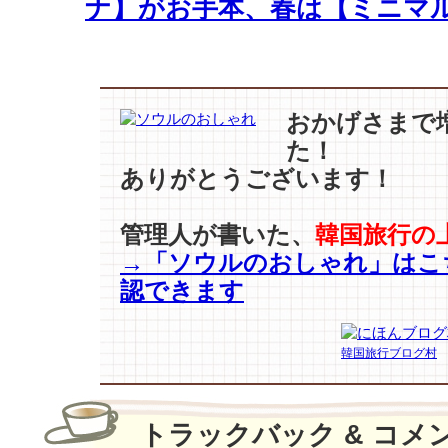
ナ】がお手本、春は【ミニマル
士
【イ・
ド
ン
ウ
おかげさまで
ク】
た！
＆
ありがとうございます！
女
神
【ユ・
管理人が書いた、
韓国旅行の
イ
→「ソウルのおしゃれ」はこ
ン
ナ】
認できます
の
愛
車
韓国旅行ブログ村
は？
は
トラックバック & コメ