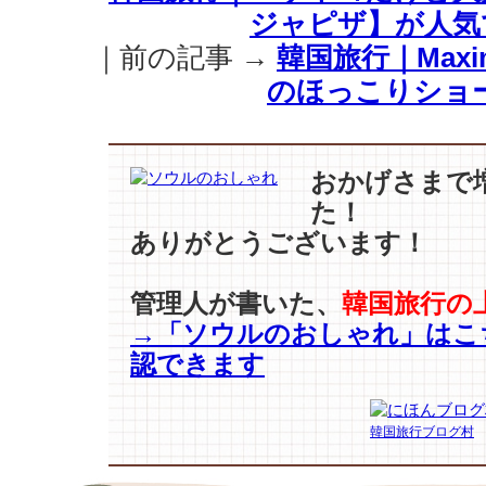
ジャピザ】が人気
コ
だ
｜前の記事 →
韓国旅行｜Maxi
け
のほっこりショ
ど
大
丈
夫』
おかげさまで
「ア
た！
デ
ュ
ありがとうございます！
ー
テ
管理人が書いた、
韓国旅行の
テ
→「ソウルのおしゃれ」はこ
兄
弟！」
認できます
(present
by
NETFLIX
韓国旅行ブログ村
は