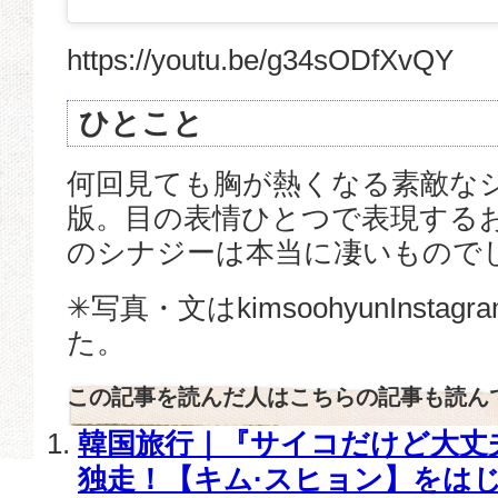
https://youtu.be/g34sODfXvQY
ひとこと
何回見ても胸が熱くなる素敵な
版。目の表情ひとつで表現する
のシナジーは本当に凄いもので
✳︎写真・文はkimsoohyunInst
た。
この記事を読んだ人はこちらの記事も読ん
韓国旅行｜『サイコだけど大丈
独走！【キム·スヒョン】をはじ