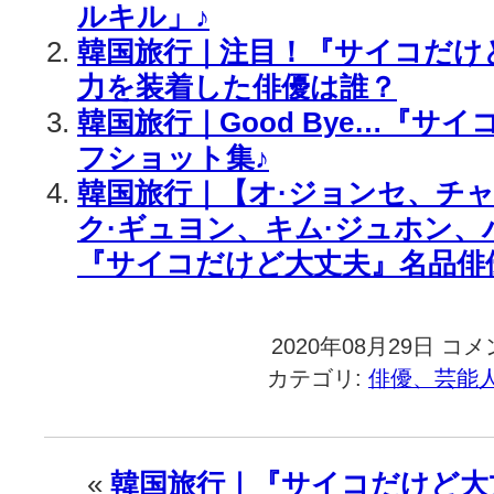
ルキル」♪
韓国旅行｜注目！『サイコだけ
力を装着した俳優は誰？
韓国旅行｜Good Bye…『サ
フショット集♪
韓国旅行｜【オ·ジョンセ、チャ
ク·ギュヨン、キム·ジュホン、
『サイコだけど大丈夫』名品俳
2020年08月29日
韓
コメ
国
カテゴリ:
俳優、芸能
旅
行
｜
『サ
«
韓国旅行｜『サイコだけど大
イ