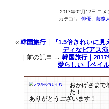
2017年02月12日
韓
コメ
国
カテゴリ:
俳優、芸能
旅
行
｜
『ト
«
韓国旅行｜『1.5倍きれいに見
ッ
ディなピアス演
ケ
ビ』
｜前の記事 →
韓国旅行｜201
『太
愛らしい【ペイル
陽
の
末
裔』
おかげさまで
『紳
た！
士
の
ありがとうございます！
品
格』