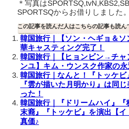
＊写真はSPORTSQ,tvN,KBS2
SPORTSQからお借りしました
この記事を読んだ人はこちらの記事も読ん
韓国旅行｜【ソン・ヘギョ＆ソ
華キャスティング完了！
韓国旅行｜【ヒョンビン→チャ
ンユ】キム・ウンスク作家の永
韓国旅行｜なんと！『トッケビ
『雲が描いた月明かり』は同じ
った！
韓国旅行｜『ドリームハイ』『
末裔』『トッケビ』を演出【イ
真価♪