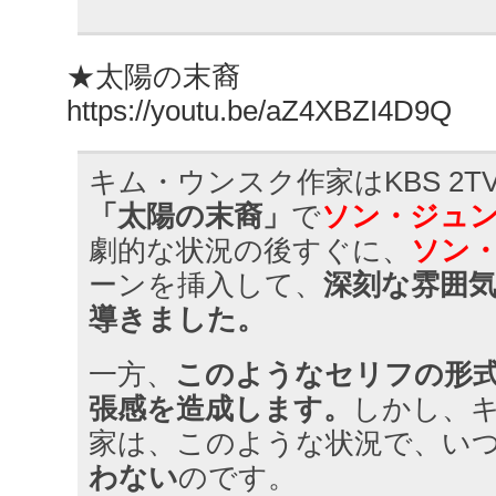
★太陽の末裔
https://youtu.be/aZ4XBZI4D9Q
キム・ウンスク作家はKBS 2
「太陽の末裔」
で
ソン・ジュ
劇的な状況の後すぐに、
ソン
ーンを挿入して、
深刻な雰囲
導きました。
一方、
このようなセリフの形
張感を造成します。
しかし、
家は、このような状況で、い
わない
のです。