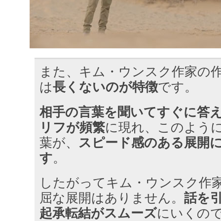
また、キム・ウンスク作家の
は
長くないのが特徴
です。
相手の言葉を聞いてすぐに答
リフが頻繁
に現れ、このよう
葉が、
スピード感のある展開
す
。
したがってキム・ウンスク作
屈な展開はありません。
話を
起承転結がスムーズ
にいくの