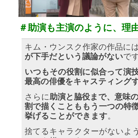
＃助演も主演のように、理
キム・ウンスク作家の作品に
が下手だという議論がない
で
いつもその役割に似合って演
最高の俳優をキャスティング
さらに
助演と脇役まで、意味
割で描くことももう一つの特
挙げることができます
。
捨てるキャラクターがないよ