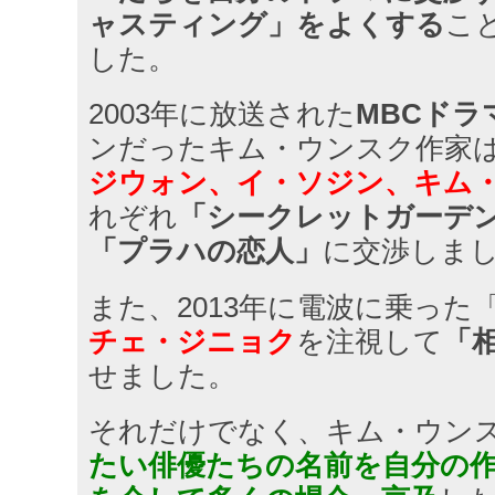
ャスティング」をよくする
こ
した。
2003年に放送された
MBCドラ
ンだったキム・ウンスク作家
ジウォン、イ・ソジン、キム
れぞれ
「シークレットガーデ
「プラハの恋人」
に交渉しま
また、2013年に電波に乗った
チェ・ジニョク
を注視して
「
せました。
それだけでなく、キム・ウン
たい俳優たちの名前を自分の