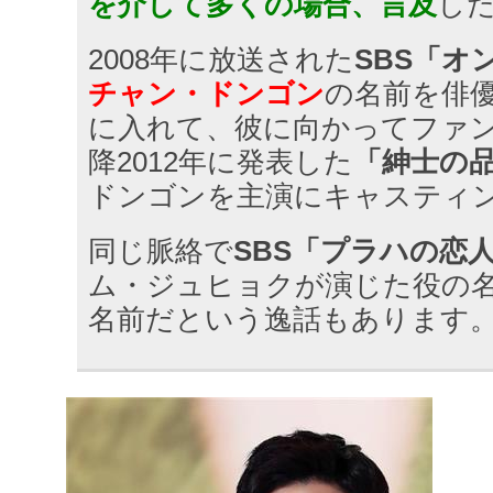
を介して多くの場合、言及
し
2008年に放送された
SBS「オ
チャン・ドンゴン
の名前を俳
に入れて、彼に向かってファ
降2012年に発表した
「紳士の
ドンゴンを主演にキャスティ
同じ脈絡で
SBS「プラハの恋
ム・ジュヒョクが演じた役の
名前だという逸話もあります