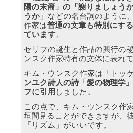
陽の末裔」の「謝りましょう
うか」
などの名台詞のように
作家は
普通の文章も特別にす
ています
。
セリフの誕生と作品の興行の
ンスク作家特有の文体に表れ
キム・ウンスク作家は「トッ
ンユク詩人の詩「愛の物理学
フに引用
しました。
この点で、キム・ウンスク作
垣間見ることができますが、
「リズム」がいいです。