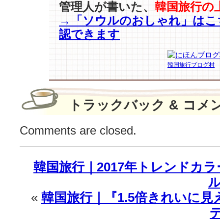
管理人が書いた、
韓国旅行の
キ
→「ソウルのおしゃれ」はこ
ム・
ウ
認できます
ン
ス
ク
韓国旅行ブログ村
作
家
が
トラックバック & コメ
ド
ラ
マ
Comments are closed.
に
置
く
韓国旅行｜2017年トレンドカ
暗
ル
示？
は
«
韓国旅行｜『1.5倍きれいに見