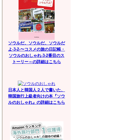
ソウルだ、ソウルだ、ソウルだ
よ-3-2-〜コスメの旅の日記帳・
ソウルのおしゃれ-3-2番目のス
トーリー～の詳細はこちら
日本人と韓国人２人で書いた、
韓国旅行上級者向けの本『ソウ
ルのおしゃれ』の詳細はこちら