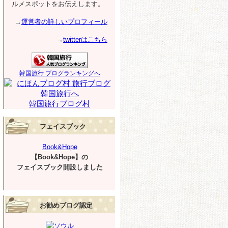
ルメスポットをお伝えします。
→
運営者の詳しいプロフィール
→
twitterはこちら
韓国旅行 ブログランキングへ
韓国旅行ブログ村
フェイスブック
Book&Hope
【Book&Hope】の
フェイスブック開設しました
お勧めブログ認定