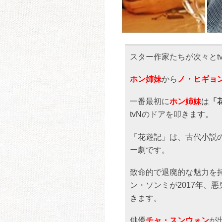
スター作家たちが次々とt
ホン姉妹
から
ノ・ヒギョ
一番最初に
ホン姉妹
は
「
tvNのドアを叩きます。
「花遊記」は、古代小説
ー劇です。
致命的で退廃的な魅力を
ン・ソンミが2017年、
きます。
俳優
チャ・スンウォン
が