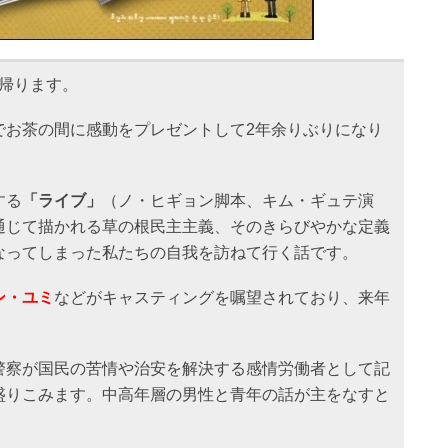
に帰ります。
でお茶の間に感動をプレゼントして2年余りぶりになり
する
「ライブ」
（ノ・ヒギョン脚本、キム・ギュテ演
通じて描かれる草の根民主主義、そのきらびやかな定義
なってしまった私たちの自我を訪ねて行く話です。
ン・ユミ
などがキャスティングを嘱望されており、来年
。
警察が国民の苦情や治安を解決する感情労働者として記
盛りこみます。中高年層の男性と青年の話が主をなすと