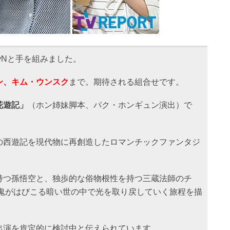
vNと手を組みました。
ン、キム・ウンスク
まで。期待される組合せです。
花遊記」
（ホン姉妹脚本、パク・ホンギュン演出）で
の西遊記を現代物に再創造したロマンチックファンタジ
持つ孫悟空と、独歩的な俗物根性を持つ三蔵法師のチ
悪鬼がはびこる暗い世の中で光を取り戻していく旅程を描
出演を肯定的に検討中と伝えられています。