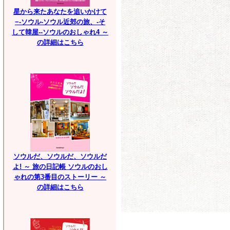
星から来たあなたを追いかけて
−-ソウル-ソウル近郊の旅、-そ
して韓屋--ソウルのおしゃれ4 ～
の詳細はこちら
ソウルだ、ソウルだ、ソウルだ
よ! ～ 旅の日記帳 ソウルのおし
ゃれの第3番目のストーリー ～
の詳細はこちら