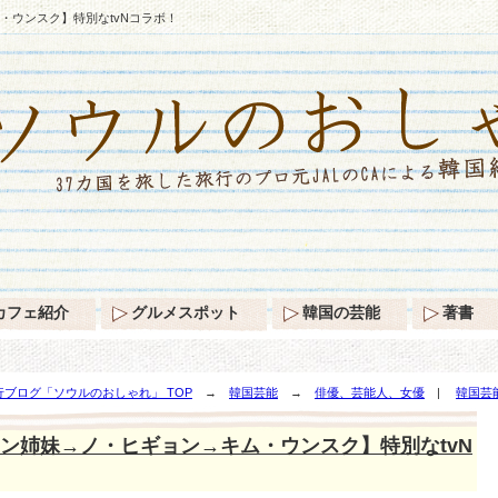
・ウンスク】特別なtvNコラボ！
カフェ紹介
グルメスポット
韓国の芸能
著書
ブログ「ソウルのおしゃれ」 TOP
→
韓国芸能
→
俳優、芸能人、女優
|
韓国芸
】特別なtvNコラボ！
ン姉妹→ノ・ヒギョン→キム・ウンスク】特別なtvN