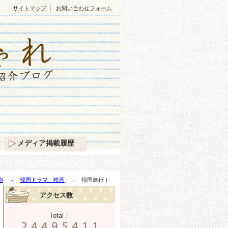
｜
サイトマップ
お問い合わせフォーム
メディア掲載履歴
能
→
韓国ドラマ、映画
→ 韓国旅行｜
アクセス数
Total：