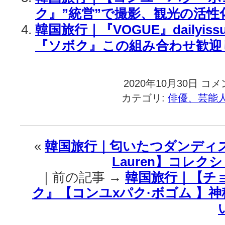
ク』”統営”で撮影、観光の活性
韓国旅行｜『VOGUE』dailyis
『ソボク』この組み合わせ歓迎
2020年10月30日
韓
コメ
国
カテゴリ:
俳優、芸能
旅
行
｜
『ソ
«
韓国旅行｜匂いたつダンディズム
ボ
Lauren】コレク
ク』
【コ
｜前の記事 →
韓国旅行｜【チ
ン
ク』【コンユxパク·ボゴム 】
ユ
x
パ