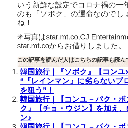
いう新鮮な設定でコロナ禍の一
のも「ソボク」の運命なのでし
ね！
✳︎写真はstar.mt.co,CJ Enterta
star.mt.coからお借りしました。
この記事を読んだ人はこちらの記事も読ん
韓国旅行｜『ソボク』【コンユ
“『レインマン』に劣らないブロマ
を狙う”！
韓国旅行｜【コンユ – パク・
ク』【チョ・ウジン】を加え、
ン♪
韓国旅行｜【コンユ – パク・