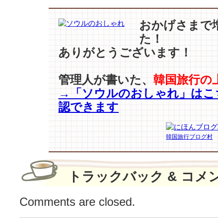
ク
·
ボ
おかげさまで
ゴ
た！
ム】
ありがとうございます！
特
別
な
管理人が書いた、
韓国旅行の
同
→「ソウルのおしゃれ」はこ
行…”韓
認できます
国
ブ
ロ
韓国旅行ブログ村
マ
ン
ス”の
興
トラックバック & コメ
行
系
Comments are closed.
譜
続