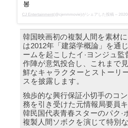
봉
CJ Entertainment
(@cjenmmovie)がシェアした投稿 –
2020
韓国映画初の複製人間を素材
は2012年「建築学概論」を通
ームを起こしたイ·ヨンジュ監
作陣が意気投合し、これまで
鮮なキャラクターとストーリ
スを披露します。
独歩的な興行保証小切手のコ
務を引き受けた元情報局要員
韓民国代表青春スターのパク·
複製人間ソボクを演じて特別