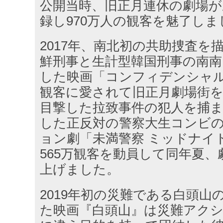
公開当時、旧正月連休の劇場が
録し970万人の観客を魅了しま
2017年、南北初の共助捜査を
鮮刑事と生計型韓国刑事の南
した映画「コンフィデンシャル/
観客に愛されて旧正月劇場街
目撃した拉致事件の犯人を捕
した正反対の警察大生コンビ
ョン劇「未満警察 ミッドナイ
565万観客を動員して同年夏
上げました。
2019年初の災難である白頭山
た映画『白頭山』は災難アク