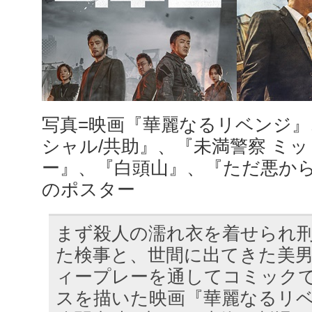
写真=映画『華麗なるリベンジ
シャル/共助』、『未満警察 ミ
ー』、『白頭山』、『ただ悪か
のポスター
まず殺人の濡れ衣を着せられ
た検事と、世間に出てきた美
ィープレーを通してコミック
スを描いた映画『華麗なるリベン