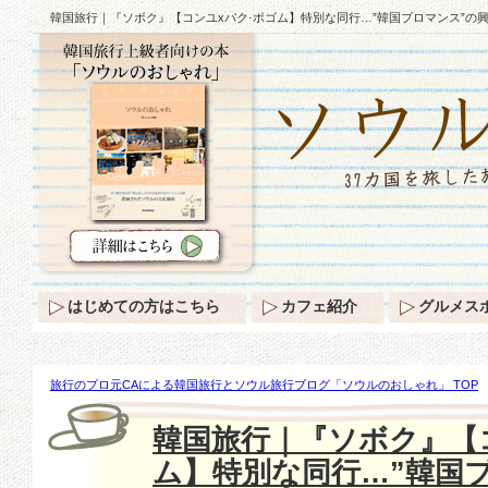
韓国旅行｜『ソボク』【コンユxパク·ボゴム】特別な同行…”韓国ブロマンス”の
はじめての方はこちら
カフェ紹介
グルメス
旅行のプロ元CAによる韓国旅行とソウル旅行ブログ「ソウルのおしゃれ」 TOP
『ソボク』【コンユxパク·ボゴム】特別な同行…”韓国ブロマンス”の興行系譜続く
韓国旅行｜『ソボク』【
ム】特別な同行…”韓国