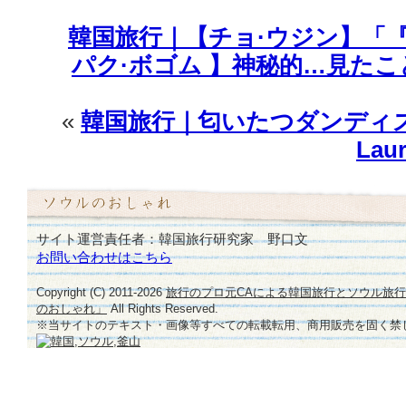
く
韓国旅行｜【チョ·ウジン】「
♪
は
パク·ボゴム 】神秘的…見た
«
韓国旅行｜匂いたつダンディズム
La
サイト運営責任者：韓国旅行研究家 野口文
お問い合わせはこちら
Copyright (C) 2011-
2026
旅行のプロ元CAによる韓国旅行とソウル旅
のおしゃれ」
All Rights Reserved.
※当サイトのテキスト・画像等すべての転載転用、商用販売を固く禁