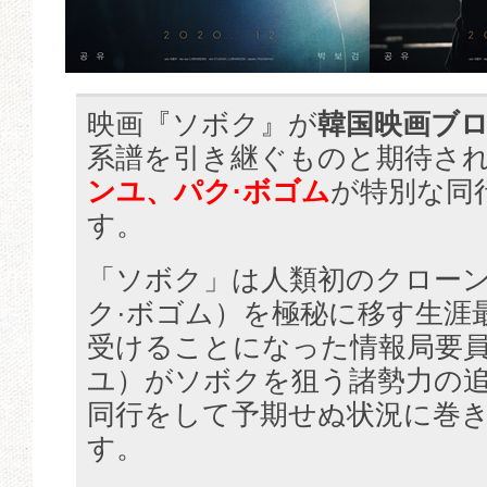
映画『ソボク』が
韓国映画ブ
系譜を引き継ぐものと期待さ
ンユ、パク·ボゴム
が特別な同
す。
「ソボク」は人類初のクロー
ク·ボゴム）を極秘に移す生涯
受けることになった情報局要
ユ）がソボクを狙う諸勢力の
同行をして予期せぬ状況に巻
す。