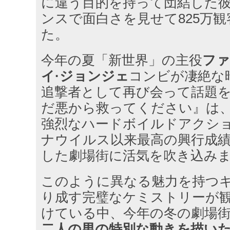
に違う目的を持って団結した
ンスで面白さを見せて825万
た。
今年の夏「新世界」の主役
ファ
イ·ジョンジェ
コンビが凄絶な
追撃者として再び会って話題
だ悪から救ってください』は
強烈なハードボイルドアクシ
ナウイルス以来最高の興行成
した劇場街に活気を吹き込み
このように異なる魅力を持つ
り成す完璧なケミストリーが
けている中、今年の冬の劇場
二人の男の特別な動きを描い