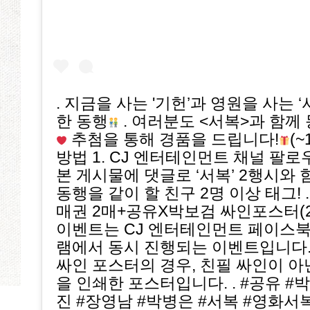
. 지금을 사는 '기헌’과 영원을 사는 
한 동행
. 여러분도 <서복>과 함
추첨을 통해 경품을 드립니다!
(~
방법 1. CJ 엔터테인먼트 채널 팔로우!
본 게시물에 댓글로 ‘서복’ 2행시와
동행을 같이 할 친구 2명 이상 태그! 
매권 2매+공유X박보검 싸인포스터(25
이벤트는 CJ 엔터테인먼트 페이스
램에서 동시 진행되는 이벤트입니다.
싸인 포스터의 경우, 친필 싸인이 아
을 인쇄한 포스터입니다. . #공유 #
진 #장영남 #박병은 #서복 #영화서복