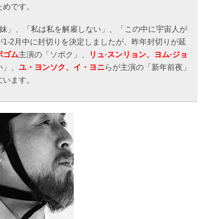
ためです。
姉妹」、「私は私を解雇しない」、「この中に宇宙人が
1-2月中に封切りを決定しましたが、昨年封切りが延
ボゴム
主演の「ソボク」、
リュ·スンリョン、ヨム·ジョ
い」、
ユ・ヨンソク、イ・ヨニ
らが主演の「新年前夜」
にいます。