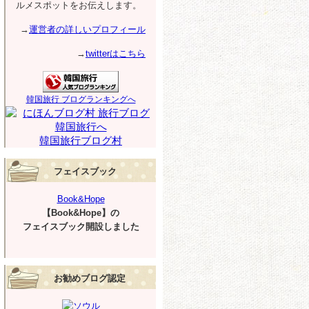
ルメスポットをお伝えします。
→
運営者の詳しいプロフィール
→
twitterはこちら
韓国旅行 ブログランキングへ
韓国旅行ブログ村
フェイスブック
Book&Hope
【Book&Hope】の
フェイスブック開設しました
お勧めブログ認定