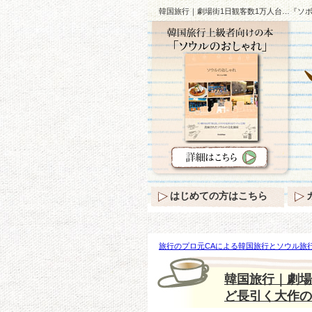
韓国旅行｜劇場街1日観客数1万人台…『ソ
はじめての方はこちら
旅行のプロ元CAによる韓国旅行とソウル旅行
場街1日観客数1万人台…『ソボク』『人生
韓国旅行｜劇場
ど長引く大作の