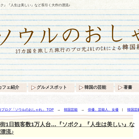
ボク』『人生は美しい』など長引く大作の漂流♪
カフェ紹介
グルメスポット
韓国の芸能
著書
ブログ「ソウルのおしゃれ」 TOP
→
韓国芸能
→
俳優、芸能人、女優
|
韓国芸
は美しい』など長引く大作の漂流♪
街1日観客数1万人台…『ソボク』『人生は美しい』な
漂流♪