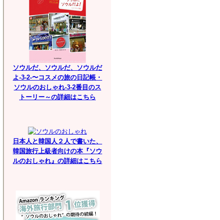
ソウルだ、ソウルだ、ソウルだ
よ-3-2-〜コスメの旅の日記帳・
ソウルのおしゃれ-3-2番目のス
トーリー～の詳細はこちら
日本人と韓国人２人で書いた、
韓国旅行上級者向けの本『ソウ
ルのおしゃれ』の詳細はこちら