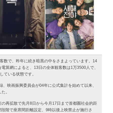
客数で、昨年に続き暗黒の中をさまよっています。14
電算網によると、13日の全体観客数は1万3500人で、
持している状態です。
を記録、映画振興委員会が04年に公式集計を始めて以来、
した。
の再拡散で先月8日から今月17日まで首都圏社会的距
圏2段階で座席間距離設定、9時以後上映禁止が施行さ