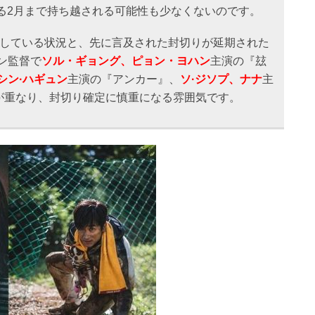
る2月まで持ち越される可能性も少なくないのです。
持している状況と、先に言及された封切りが延期された
ン監督で
ソル・ギョング、ピョン・ヨハン
主演の『玆
シン·ハギュン
主演の『アンカー』、
ソ·ジソプ、ナナ
主
が重なり、封切り確定に慎重になる雰囲気です。