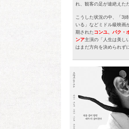
れ、観客の足が途絶えた
こうした状況の中、「3
いる」などミドル級映画が
期された
コンユ、パク・
ンア
主演の「人生は美し
はまだ方向を決められず