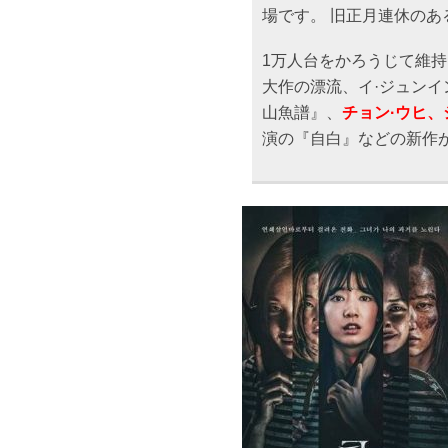
場です。 旧正月連休のあ
1万人台をかろうじて維
大作の漂流、イ·ジュンイ
山魚譜』、
チョン·ウヒ、
演の『自白』などの新作