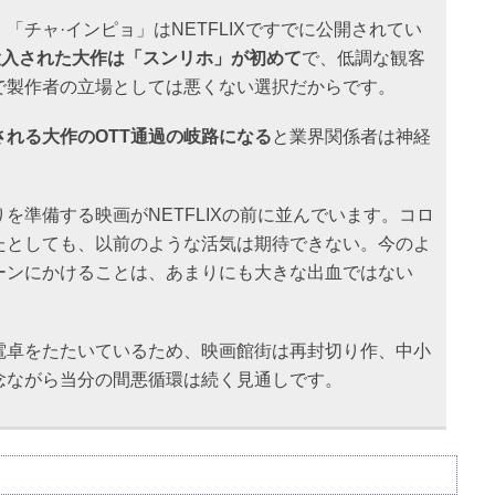
「チャ·インピョ」はNETFLIXですでに公開されてい
投入された大作は「スンリホ」が初めて
で、低調な観客
で製作者の立場としては悪くない選択だからです。
れる大作のOTT通過の岐路になる
と業界関係者は神経
を準備する映画がNETFLIXの前に並んでいます。コロ
たとしても、以前のような活気は期待できない。今のよ
ーンにかけることは、あまりにも大きな出血ではない
電卓をたたいているため、映画館街は再封切り作、中小
念ながら当分の間悪循環は続く見通しです。