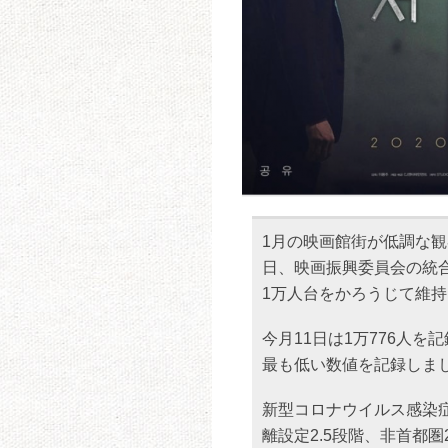
1月の映画館街が低調な観
日、映画振興委員会の統合
1万人台をかろうじて維
今月11日は1万776人
最も低い数値を記録しま
新型コロナウイルス感染症
離設定2.5段階、非首都