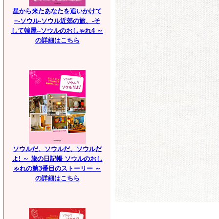
星から来たあなたを追いかけて
−-ソウル-ソウル近郊の旅、-そ
して韓屋--ソウルのおしゃれ4 ～
の詳細はこちら
ソウルだ、ソウルだ、ソウルだ
よ! ～ 旅の日記帳 ソウルのおし
ゃれの第3番目のストーリー ～
の詳細はこちら