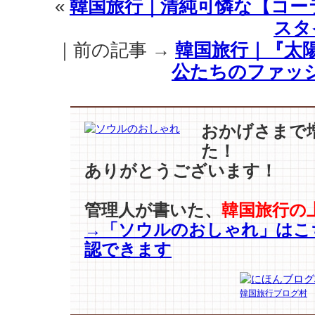
«
韓国旅行｜清純可憐な【コー
スタ
｜前の記事 →
韓国旅行｜『太
公たちのファッ
おかげさまで
た！
ありがとうございます！
管理人が書いた、
韓国旅行の
→「ソウルのおしゃれ」はこ
認できます
韓国旅行ブログ村