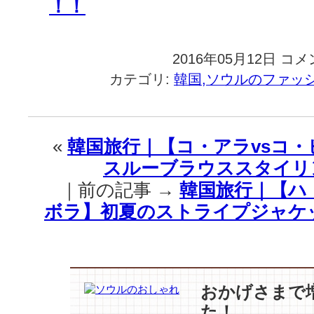
！！
2016年05月12日
韓
コメ
国
カテゴリ:
韓国,ソウルのファッ
旅
行
｜
初
«
韓国旅行｜【コ・アラvsコ
夏！
スルーブラウススタイリ
【ス
ト
｜前の記事 →
韓国旅行｜【ハ
ラ
ボラ】初夏のストライプジャケッ
イ
プ
フ
ァ
ッ
シ
おかげさまで
ョ
た！