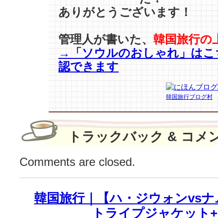
ン】
ありがとうございます！
の
様々
な
管理人が書いた、
韓国旅行の
楽
→「ソウルのおしゃれ」はこ
し
認できます
み
方〜
♪
韓国旅行ブログ村
は
トラックバック & コメ
Comments are closed.
韓国旅行｜【ハ・ジウォンvs
トライプジャケット+白