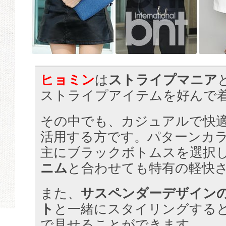
ヒョミン
は
ストライプマニア
ストライプアイテムを好んで
その中でも、カジュアルで快適
活用する方です。パターンカ
主にブラックボトムスを選択
ニム
と合わせても特有の軽快
また、
サスペンダーデザイン
ト
と一緒にスタイリングする
で見せることができます。