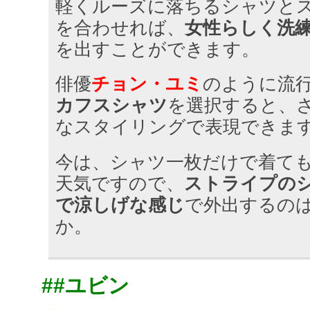
軽くルーズに落ちるシャツと
を合わせれば、
女性らしく洗
を出すことができます。
俳優
チョン・ユミ
のように流
カフスシャツ
を選択すると、
なスタイリングで表現できま
今は、シャツ一枚だけで着て
天気ですので、
ストライプの
で涼しげな感じ
で外出するの
か。
##ユビン