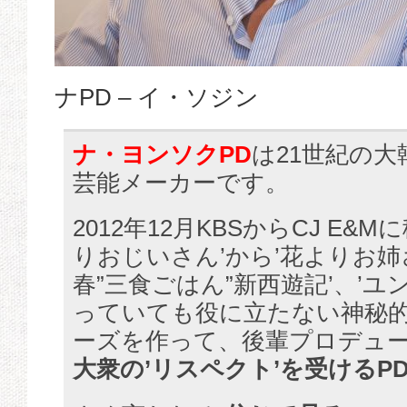
ナPD – イ・ソジン
ナ・ヨンソクPD
は21世紀の
芸能メーカーです。
2012年12月KBSからCJ E&
りおじいさん’から’花よりお姉
春”三食ごはん”新西遊記’、’ユ
っていても役に立たない神秘的
ーズを作って、後輩プロデュ
大衆の’リスペクト’を受けるP