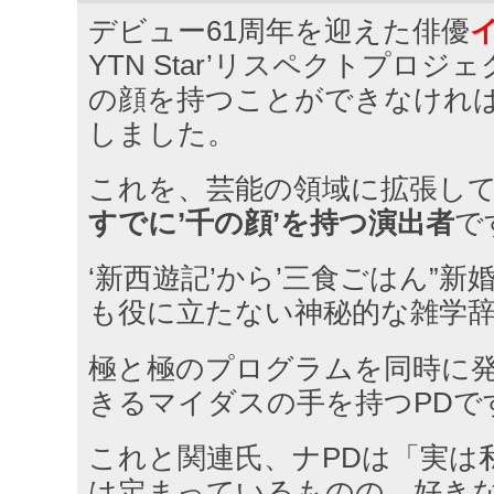
デビュー61周年を迎えた俳優
YTN Star’リスペクトプロジ
の顔を持つことができなければ
しました。
これを、芸能の領域に拡張し
すでに’千の顔’を持つ演出者
で
‘新西遊記’から’三食ごはん”新
も役に立たない神秘的な雑学辞
極と極のプログラムを同時に
きるマイダスの手を持つPDで
これと関連氏、ナPDは「実は
は定まっているものの、好き