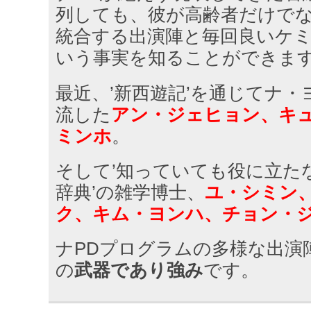
列しても、彼が高齢者だけで
統合する出演陣と毎回良いケ
いう事実を知ることができま
最近、’新西遊記’を通じてナ
流した
アン・ジェヒョン、キ
ミンホ
。
そして’知っていても役に立た
辞典’の雑学博士、
ユ・シミン
ク、キム・ヨンハ、チョン・
ナPDプログラムの多様な出演
の
武器であり強み
です。