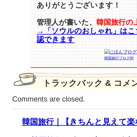
て
ありがとうございます！
反
省
管理人が書いた、
韓国旅行の
し
→「ソウルのおしゃれ」はこ
ま
し
認できます
た…」
【ナ・
ヨ
韓国旅行ブログ村
ン
ソ
ク
トラックバック & コメ
PD】
イ
ン
Comments are closed.
タ
ビ
ュ
韓国旅行｜【きちんと見えて楽
ー
♪
は