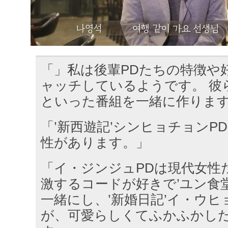
「」私は後輩PDたちの特徴や
ャッチしているようです。 彼
といった番組を一緒に作りま
「’新西遊記’シンヒョチョンP
性があります。」
「イ・ジンジュPDは現代女性
激するコードが好きで’ユン食
一緒にし、’新婚日記’イ・ウヒ
が、可愛らしくてふかふかし