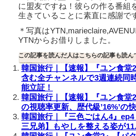
に盟友ですね！彼らの作る番組
生きていることに素直に感謝です
＊写真はYTN,marieclaire,AV
YTNからお借りしました。
この記事を読んだ人はこちらの記事も読ん
韓国旅行｜【速報】『ユン食堂2』
含む全チャンネルで3週連続同
能立証！
韓国旅行｜【速報】『ユン食堂2』e
の視聴率更新、歴代級’16%’の
韓国旅行｜『三色ごはん4』ep
三兄弟】もやしを整える姿が11.
韓国旅行｜『ユン食堂2』【パ