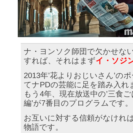
ナ・ヨンソク師団で欠かせな
すれば、それはまず
イ・ソジ
2013年’花よりおじいさん’
てナPDの芸能に足を踏み入れ
もう4年、現在放送中の’三食ごは
編’が7番目のプログラムです。
お互いに対する信頼がなけれ
物語です。