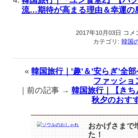
流…期待が高まる理由＆幸運の島
2017年10月03日
韓
コメ
国
カテゴリ:
韓国
旅
行
｜
「イ・
«
韓国旅行｜’趣’＆’安らぎ’
ソ
ファッションt
ジ
ン
｜前の記事 →
韓国旅行｜【きち
の
秋夕のおす
深
い
心
に
おかげさまで
触
た！
れ