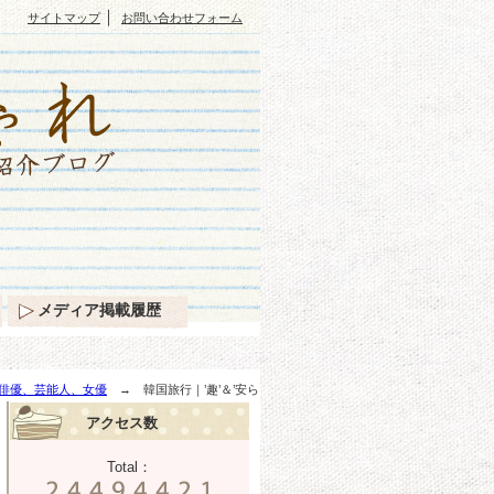
｜
サイトマップ
お問い合わせフォーム
メディア掲載履歴
俳優、芸能人、女優
→ 韓国旅行｜’趣’＆’安ら
アクセス数
Total：