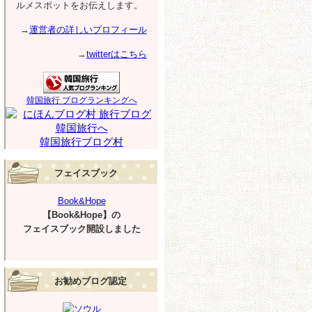
ルメスポットをお伝えします。
→
運営者の詳しいプロフィール
→
twitterはこちら
韓国旅行 ブログランキングへ
韓国旅行ブログ村
フェイスブック
Book&Hope
【Book&Hope】の
フェイスブック開設しました
お勧めブログ認定