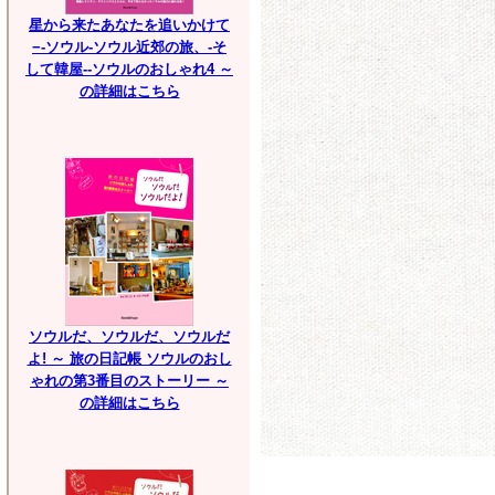
星から来たあなたを追いかけて
−-ソウル-ソウル近郊の旅、-そ
して韓屋--ソウルのおしゃれ4 ～
の詳細はこちら
ソウルだ、ソウルだ、ソウルだ
よ! ～ 旅の日記帳 ソウルのおし
ゃれの第3番目のストーリー ～
の詳細はこちら