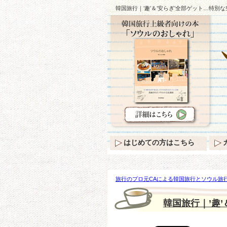
韓国旅行｜’趣’＆’安らぎ’全部ゲット…特別な
はじめての方はこちら
旅行のプロ元CAによる韓国旅行とソウル旅行
ぎ’全部ゲット…特別な空港ファッションtip♪
韓国旅行｜’趣’