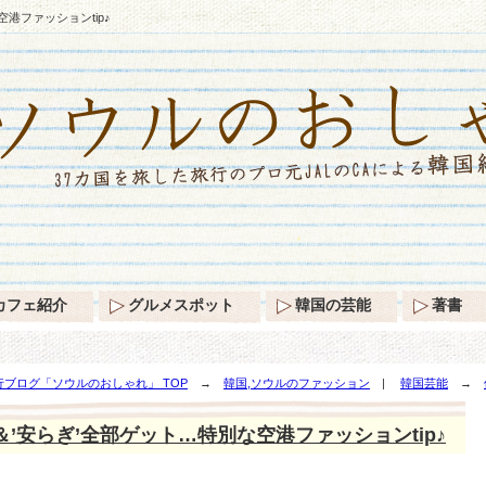
空港ファッションtip♪
カフェ紹介
グルメスポット
韓国の芸能
著書
ブログ「ソウルのおしゃれ」 TOP
→
韓国,ソウルのファッション
|
韓国芸能
→
＆’安らぎ’全部ゲット…特別な空港ファッションtip♪