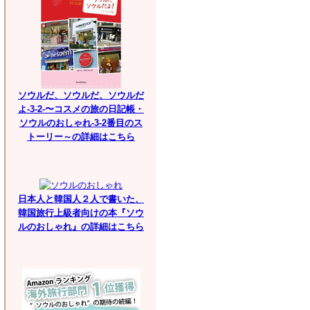
ソウルだ、ソウルだ、ソウルだ
よ-3-2-〜コスメの旅の日記帳・
ソウルのおしゃれ-3-2番目のス
トーリー～の詳細はこちら
日本人と韓国人２人で書いた、
韓国旅行上級者向けの本『ソウ
ルのおしゃれ』の詳細はこちら