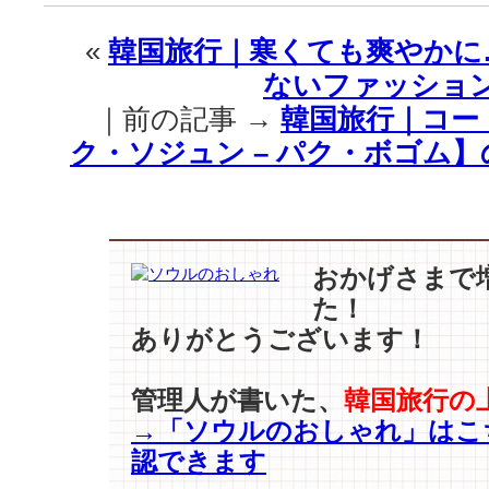
｜
【コ
«
韓国旅行｜寒くても爽やかに
ン
ないファッションT
ユ
–
｜前の記事 →
韓国旅行｜コー
ハ
ク・ソジュン – パク・ボゴム
ン
·
ジ
ミ
ン】
【シ
おかげさまで
ン
た！
·
ありがとうございます！
ソ
ン
ロ
管理人が書いた、
韓国旅行の
ク】
→「ソウルのおしゃれ」はこ
の
認できます
た
め