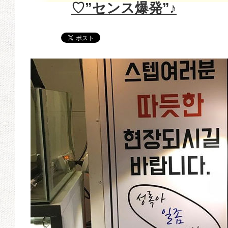
♡”センス爆発”♪