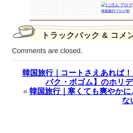
に
韓国旅行ブログ村
コ
ー
ヒ
ー
トラックバック & コメ
カ
ー
Comments are closed.
プ
レ
ゼ
韓国旅行｜コートさえあれば！
ン
ト
パク・ボゴム】のホリデー
♡”セ
«
韓国旅行｜寒くても爽やかに
ン
ス
な
爆
発”♪
は