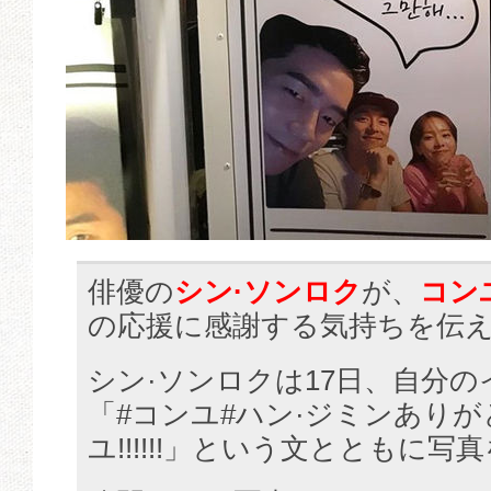
俳優の
シン·ソンロク
が、
コンユ
の応援に感謝する気持ちを伝
シン·ソンロクは17日、自分
「#コンユ#ハン·ジミンあり
ユ!!!!!!」という文とともに