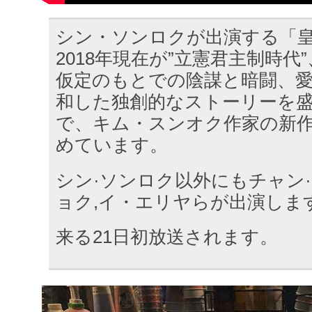
シン・ソンロクが出演する「
2018年現在が”立憲君主制時代
仮定のもとでの陰謀と暗闘、
和した独創的なストーリーを
で、キム・スンオク作家の新
めています。
シン·ソンロク以外にもチャン·
ョク,イ・エリヤらが出演しま
来る21日初放送されます。