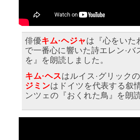
俳優
キム·ヘジャ
は『心をいた
で一番心に響いた詩エレン·バ
を』を朗読しました。
キム·ヘス
はルイス·グリック
ジミン
はドイツを代表する叙情
ンツェの『おくれた鳥』を朗