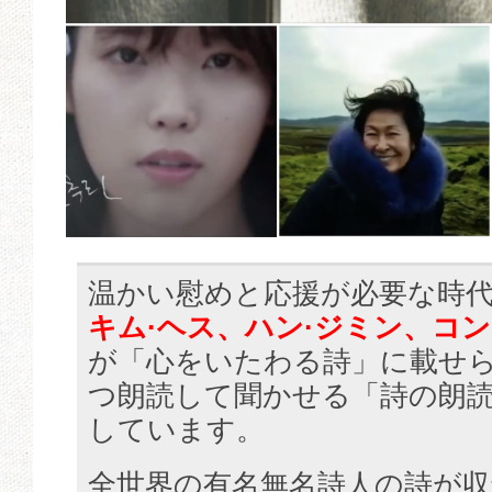
温かい慰めと応援が必要な時
キム·ヘス、ハン·ジミン、コ
が「心をいたわる詩」に載せ
つ朗読して聞かせる「詩の朗
しています。
全世界の有名無名詩人の詩が収