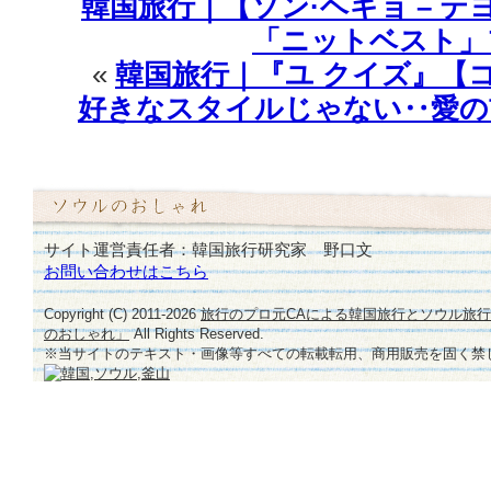
韓国旅行｜【ソン·ヘギョ – テヨ
「ニットベスト」フ
«
韓国旅行｜『ユ クイズ』【
好きなスタイルじゃない‥愛の
サイト運営責任者：韓国旅行研究家 野口文
お問い合わせはこちら
Copyright (C) 2011-
2026
旅行のプロ元CAによる韓国旅行とソウル旅
のおしゃれ」
All Rights Reserved.
※当サイトのテキスト・画像等すべての転載転用、商用販売を固く禁