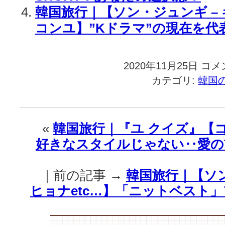
韓国旅行｜【ソン・ジュンギ – 
コンユ】”Kドラマ”の現在を代表
2020年11月25日
韓
コメ
国
カテゴリ:
韓国
旅
行
｜
【コ
«
韓国旅行｜『ユ クイズ』【
ン
好きなスタイルじゃない‥愛の
ユ
–
ア
｜前の記事 →
韓国旅行｜【ソン·
イ
ユ
ヒョナetc…】「ニットベスト」
etc…】
俳
優