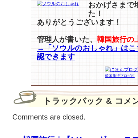
た
おかげさまで
ち
た！
の
ありがとうございます！
「心
を
い
管理人が書いた、
韓国旅行の
た
→「ソウルのおしゃれ」はこ
わ
認できます
る
詩」
朗
韓国旅行ブログ村
読
リ
レ
ー
トラックバック & コメ
♪
は
Comments are closed.