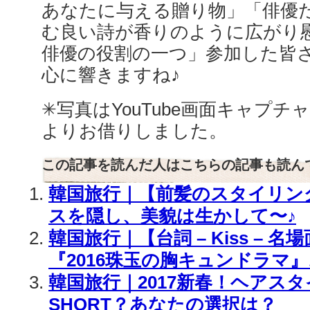
あなたに与える贈り物」「俳優
む良い詩が香りのように広がり
俳優の役割の一つ」参加した皆
心に響きますね♪
✳︎写真はYouTube画面キャプチャ
よりお借りしました。
この記事を読んだ人はこちらの記事も読ん
韓国旅行｜【前髪のスタイリン
スを隠し、美貌は生かして〜♪
韓国旅行｜【台詞 – Kiss – 
『2016珠玉の胸キュンドラマ』
韓国旅行｜2017新春！ヘアスタ
SHORT？あなたの選択は？