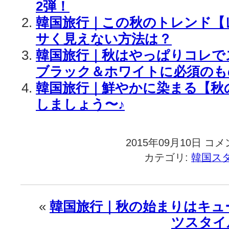
2弾！
韓国旅行｜この秋のトレンド【
サく見えない方法は？
韓国旅行｜秋はやっぱりコレで
ブラック＆ホワイトに必須のも
韓国旅行｜鮮やかに染まる【秋
しましょう〜♪
2015年09月10日
韓
コメ
国
カテゴリ:
韓国ス
旅
行
｜
今
«
韓国旅行｜秋の始まりはキュ
日
ツスタイ
か