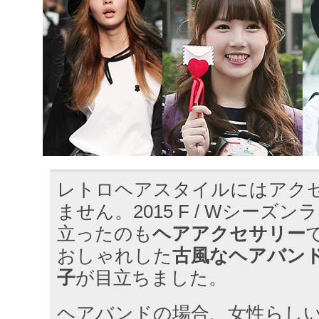
レトロヘアスタイルにはアク
ません。2015 F / Wシーズ
立ったのも
ヘアアクセサリー
おしゃれした
古風なヘアバン
子
が目立ちました。
ヘアバンドの場合、女性らし