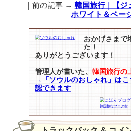
ら
｜前の記事 →
韓国旅行｜【ジ
ト
ホワイト＆ベー
ラ
イ！
こ
の
おかげさまで
秋、
た！
断
然
ありがとうございます！
お
ス
管理人が書いた、
韓国旅行の
ス
→「ソウルのおしゃれ」はこ
メ
の
認できます
【レ
ト
ロ
韓国旅行ブログ村
ヘ
ア
ス
トラックバック & コメ
タ