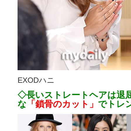
EXODハニ
◇長いストレートヘアは退
な
「鎖骨のカット」
でトレ