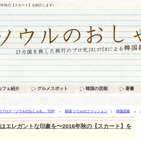
6年秋の【スカート】を紹介します♪
カフェ紹介
グルメスポット
韓国の芸能
著書
ブログ「ソウルのおしゃれ」 TOP
→
韓国,ソウルのファッション
|
韓国芸能
→
】を紹介します♪
はエレガントな印象を〜2016年秋の【スカート】を