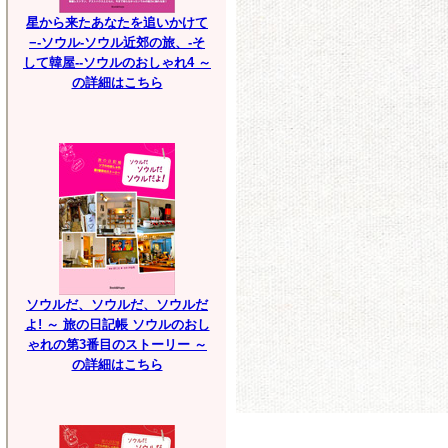
星から来たあなたを追いかけて
−-ソウル-ソウル近郊の旅、-そ
して韓屋--ソウルのおしゃれ4 ～
の詳細はこちら
ソウルだ、ソウルだ、ソウルだ
よ! ～ 旅の日記帳 ソウルのおし
ゃれの第3番目のストーリー ～
の詳細はこちら