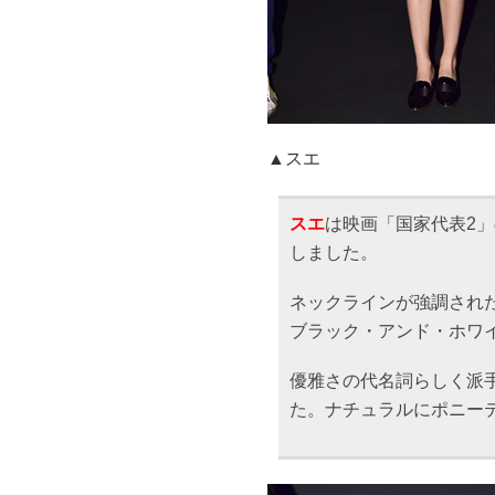
▲スエ
スエ
は映画「国家代表2
しました。
ネックラインが強調され
ブラック・アンド・ホワ
優雅さの代名詞らしく派
た。ナチュラルにポニー