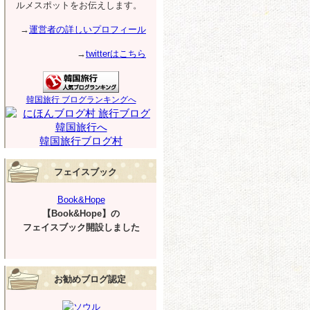
ルメスポットをお伝えします。
→
運営者の詳しいプロフィール
→
twitterはこちら
韓国旅行 ブログランキングへ
韓国旅行ブログ村
フェイスブック
Book&Hope
【Book&Hope】の
フェイスブック開設しました
お勧めブログ認定