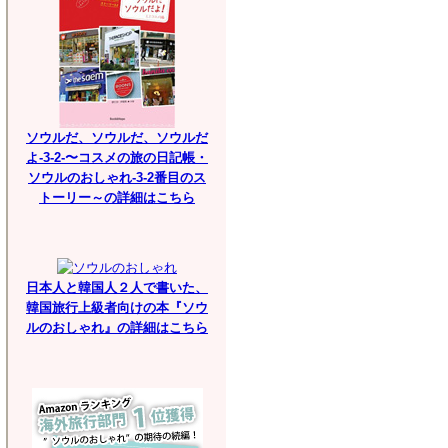
ソウルだ、ソウルだ、ソウルだ
よ-3-2-〜コスメの旅の日記帳・
ソウルのおしゃれ-3-2番目のス
トーリー～の詳細はこちら
日本人と韓国人２人で書いた、
韓国旅行上級者向けの本『ソウ
ルのおしゃれ』の詳細はこちら