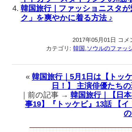
韓国旅行｜ファッショニスタが
ク」を爽やかに着る方法 ♪
2017年05月01日
韓
コメ
国
カテゴリ:
韓国,ソウルのファッ
旅
行
｜
今
«
韓国旅行｜5月1日は【トッケ
年
日！】 主演俳優たちの
は
便
｜前の記事 →
韓国旅行｜【日本
利
事19】『トッケビ』13話 【
な
ワ
の
ン
ピ
ー