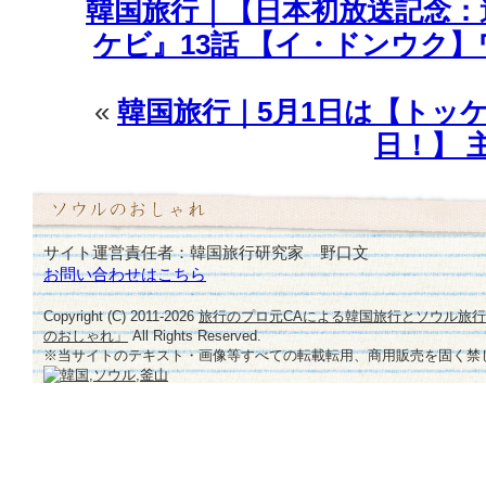
韓国旅行｜【日本初放送記念：
ょ
う
ケビ』13話 【イ・ドンウク
♪
は
«
韓国旅行｜5月1日は【トッケ
日！】 
サイト運営責任者：韓国旅行研究家 野口文
お問い合わせはこちら
Copyright (C) 2011-
2026
旅行のプロ元CAによる韓国旅行とソウル旅
のおしゃれ」
All Rights Reserved.
※当サイトのテキスト・画像等すべての転載転用、商用販売を固く禁