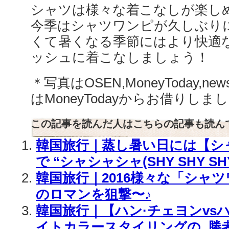
シャツは様々な着こなしが楽し
今季はシャツワンピが久しぶり
くて暑くなる季節にはより快適
ッシュに着こなしましょう！
＊写真はOSEN,MoneyToday,new
はMoneyTodayからお借りしま
この記事を読んだ人はこちらの記事も読ん
韓国旅行｜蒸し暑い日には【シ
で “シャシャシャ(SHY SHY SHY)
韓国旅行｜2016様々な「シャ
のロマンを狙撃〜♪
韓国旅行｜【ハン·チェヨンvs
イトカラースタイリングの..勝