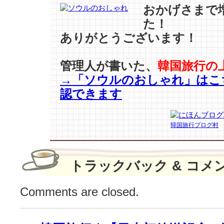
ス
おかげさまで
型
た！
に
ありがとうございます！
も
注
目！
管理人が書いた、
韓国旅行の
お
→「ソウルのおしゃれ」はこ
し
認できます
ゃ
れ
は
韓国旅行ブログ村
【シ
ャ
ツ】
で
トラックバック & コメ
完
成
Comments are closed.
し
ま
し