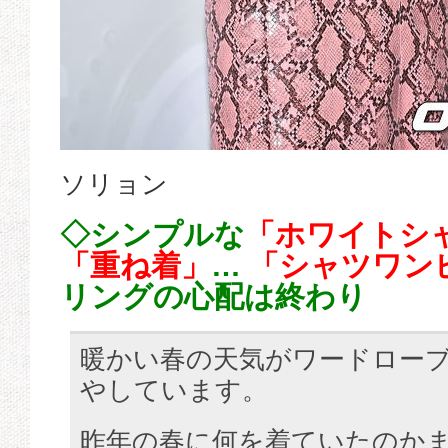
ソリョン
◇シンプルな
「ホワイトシ
「重ね着」
…
「シャツワン
リングの心配は終わり
暖かい春の天気がワードロー
やしています。
昨年の春に何を着ていたのか