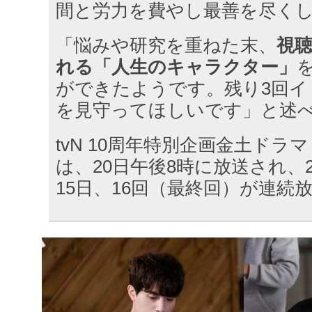
間と労力を費やし最善を尽く
「悩みや研究を重ねた末、
視
れる「人生のキャラクター」
ができたようです。残り3回イ
を見守ってほしいです」と述
tvN 10周年特別企画金土ドラ
は、20日午後8時に放送され、
15日、16回（最終回）が連続