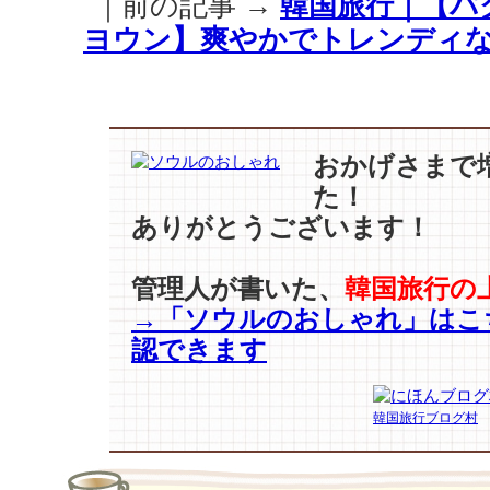
｜前の記事 →
韓国旅行｜【パ
記
念：
ヨウン】爽やかでトレンディな
過
去
記
事
19】
おかげさまで
『ト
た！
ッ
ありがとうございます！
ケ
ビ』
13
管理人が書いた、
韓国旅行の
話
→「ソウルのおしゃれ」はこ
【イ・
ド
認できます
ン
ウ
ク】
韓国旅行ブログ村
ワ
ン
ヨ