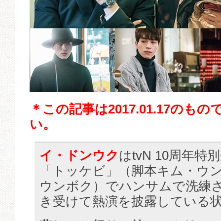
＊この記事は2017.01.17の
い。
イ・ドンウク
はtvN 10周年
「トッケビ」（脚本キム・ウ
ウンボク）でハンサムで洗練
き受けて熱演を披露している