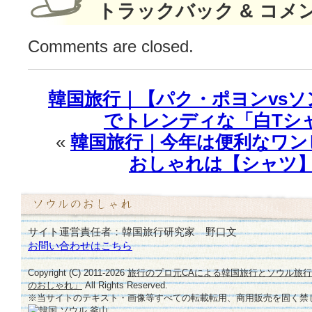
トラックバック & コメ
の
涙
Comments are closed.
に
圧
倒
さ
韓国旅行｜【パク・ポヨンvs
れ
でトレンディな「白Tシ
た！
は
«
韓国旅行｜今年は便利なワン
おしゃれは【シャツ】
サイト運営責任者：韓国旅行研究家 野口文
お問い合わせはこちら
Copyright (C) 2011-
2026
旅行のプロ元CAによる韓国旅行とソウル旅
のおしゃれ」
All Rights Reserved.
※当サイトのテキスト・画像等すべての転載転用、商用販売を固く禁