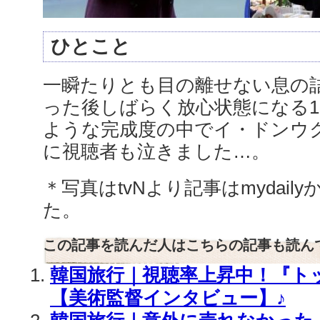
ひとこと
一瞬たりとも目の離せない息の
った後しばらく放心状態になる1
ような完成度の中でイ・ドンウ
に視聴者も泣きました…。
＊写真はtvNより記事はmydail
た。
この記事を読んだ人はこちらの記事も読ん
韓国旅行｜視聴率上昇中！『トッ
【美術監督インタビュー】♪