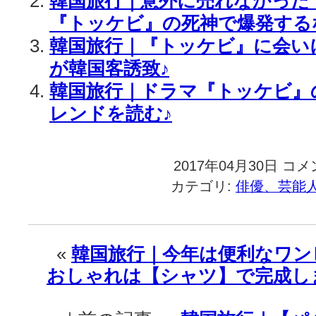
韓国旅行｜意外に売れなかった
『トッケビ』の死神で爆発する
韓国旅行｜『トッケビ』に会い
が韓国客誘致♪
韓国旅行｜ドラマ『トッケビ』
レンドを読む♪
2017年04月30日
韓
コメ
国
カテゴリ:
俳優、芸能
旅
行
｜
【日
«
韓国旅行｜今年は便利なワン
本
おしゃれは【シャツ】で完成し
初
放
送