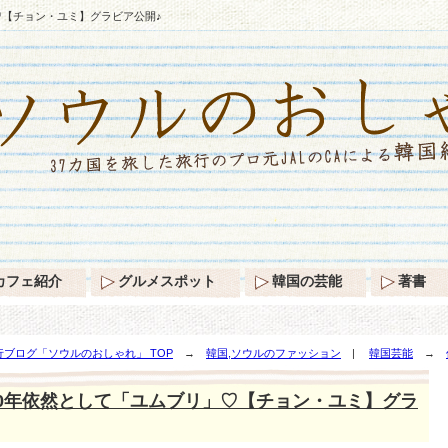
♡【チョン・ユミ】グラビア公開♪
カフェ紹介
グルメスポット
韓国の芸能
著書
ブログ「ソウルのおしゃれ」 TOP
→
韓国,ソウルのファッション
|
韓国芸能
→
ラビア公開♪
20年依然として「ユムブリ」♡【チョン・ユミ】グラ