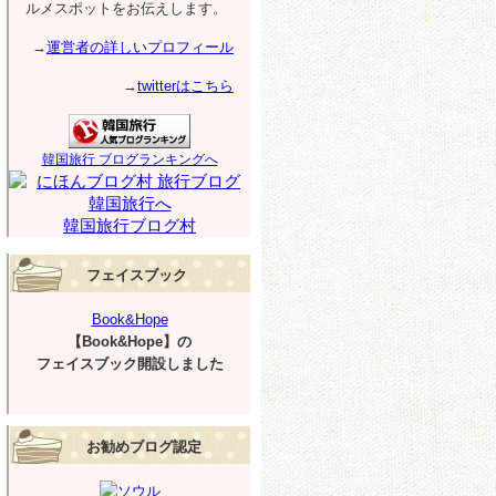
ルメスポットをお伝えします。
→
運営者の詳しいプロフィール
→
twitterはこちら
韓国旅行 ブログランキングへ
韓国旅行ブログ村
フェイスブック
Book&Hope
【Book&Hope】の
フェイスブック開設しました
お勧めブログ認定