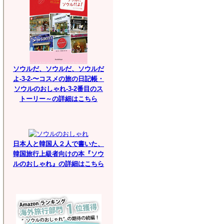
ソウルだ、ソウルだ、ソウルだ
よ-3-2-〜コスメの旅の日記帳・
ソウルのおしゃれ-3-2番目のス
トーリー～の詳細はこちら
日本人と韓国人２人で書いた、
韓国旅行上級者向けの本『ソウ
ルのおしゃれ』の詳細はこちら