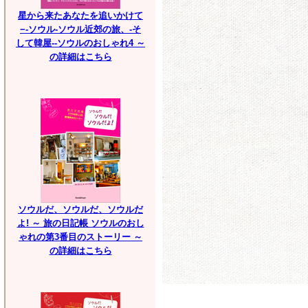
星から来たあなたを追いかけて
−-ソウル-ソウル近郊の旅、-そ
して韓屋--ソウルのおしゃれ4 ～
の詳細はこちら
ソウルだ、ソウルだ、ソウルだ
よ! ～ 旅の日記帳 ソウルのおし
ゃれの第3番目のストーリー ～
の詳細はこちら