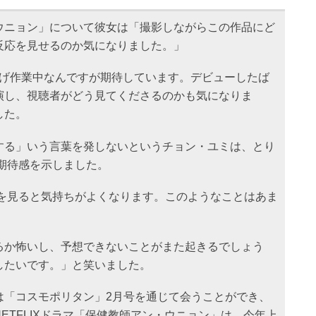
ウニョン」について彼女は「撮影しながらこの作品にど
反応を見せるのか気になりました。」
上げ作業中なんですが期待しています。デビューしたば
演し、視聴者がどう見てくださるのかも気になりま
した。
する」いう言葉を発しないというチョン・ユミは、とり
は期待感を示しました。
字を見ると気持ちがよくなります。このようなことはあま
るか怖いし、予想できないことがまた起きるでしょう
したいです。」と笑いました。
は「コスモポリタン」2月号を通じて会うことができ、
ETFLIXドラマ「保健教師アン・ウニョン」は、今年上