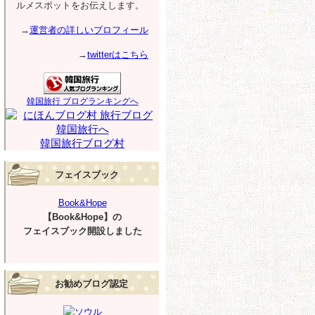
ルメスポットをお伝えします。
→
運営者の詳しいプロフィール
→
twitterはこちら
韓国旅行 ブログランキングへ
韓国旅行ブログ村
フェイスブック
Book&Hope
【Book&Hope】の
フェイスブック開設しました
お勧めブログ認定