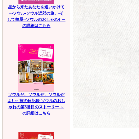
星から来たあなたを追いかけて
−-ソウル-ソウル近郊の旅、-そ
して韓屋--ソウルのおしゃれ4 ～
の詳細はこちら
ソウルだ、ソウルだ、ソウルだ
よ! ～ 旅の日記帳 ソウルのおし
ゃれの第3番目のストーリー ～
の詳細はこちら