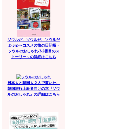
ソウルだ、ソウルだ、ソウルだ
よ-3-2-〜コスメの旅の日記帳・
ソウルのおしゃれ-3-2番目のス
トーリー～の詳細はこちら
日本人と韓国人２人で書いた、
韓国旅行上級者向けの本『ソウ
ルのおしゃれ』の詳細はこちら