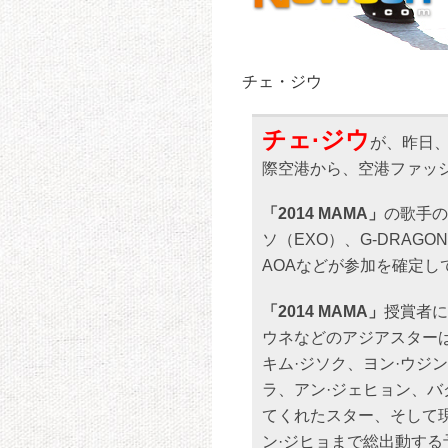
チェ・ジウ
チェ·ジウ
が、昨日、
際空港から、空港ファッ
「2014 MAMA」
の歌手の
ソ（EXO）、G-DRA
AOAなどが参加を確定し
「2014 MAMA」
授賞者に
ウネなどのアジアスターは
キム·ジソク、ヨン·ウジ
ラ、アン·ジェヒョン、
てくれたスター、そして
ン·ジヒョまで総出動する