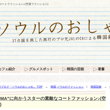
コートファッション♪(空港ファッション)
カフェ紹介
グルメスポット
韓国の芸能
著書
ブログ「ソウルのおしゃれ」 TOP
→
韓国,ソウルのファッション
|
韓国芸能
→
空港ファッション)
AMA”に向かうスターの素敵なコートファッション♪(空
)