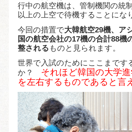
行中の航空機は、管制機関の統制
以上の上空で待機することにな
今回の措置で
大韓航空29機、ア
国の航空会社の17機の合計88
整される
ものと見られます。
世界で入試のためにここまです
それほど韓国の大学進
か？
を左右するものであると言