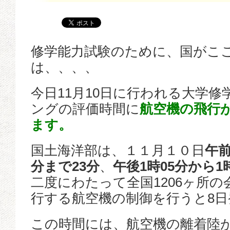
修学能力試験のために、国がこ
は、、、、
今日11月10日に行われる大学
ングの評価時間に
航空機の飛行
ます。
国土海洋部は、１１月１０日
午前
分まで23分
、
午後1時05分から1
二度にわたって全国1206ヶ所
行する航空機の制御を行うと8
この時間には、航空機の離着陸