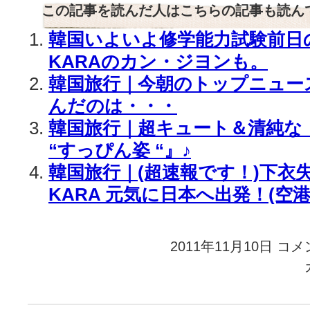
この記事を読んだ人はこちらの記事も読ん
韓国いよいよ修学能力試験前日
KARAのカン・ジヨンも。
韓国旅行｜今朝のトップニュー
んだのは・・・
韓国旅行｜超キュート＆清純な『
“すっぴん姿 “』♪
韓国旅行｜(超速報です！)下衣
KARA 元気に日本へ出発！(空
2011年11月10日
韓
コメ
国
で
飛
行