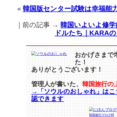
機
«
韓国版センター試験は幸福能
が
全
面
｜前の記事 →
韓国いよいよ修学
STOP？
ドルたち｜KARA
今
日
は
修
おかげさまで
学
た！
能
力
ありがとうございます！
試
験
管理人が書いた、
韓国旅行の
当
→「ソウルのおしゃれ」はこ
日！
は
認できます
韓国旅行ブログ村