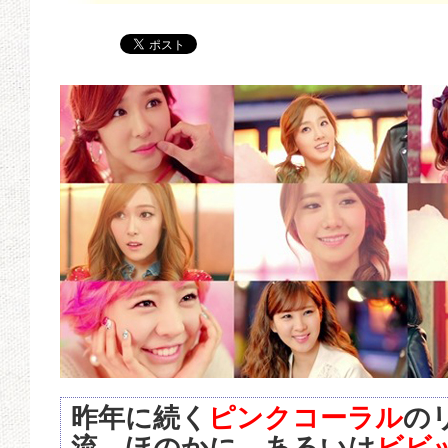
昨年に続く
ピンクコーラル
の
流…ほのかに、あるいは
ビビ