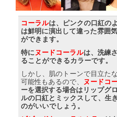
コー​​ラル
は、ピンクの口紅の
は鮮明に演出して違った雰囲
ができます。
特に
ヌードコーラル
は、洗練
ることができるカラーです。
しかし、肌のトーンで目立た
可能性もあるので、
ヌードコ
ーを選択する場合は
リップグ
ルの口紅とミックスして、生
のがいいでしょう。