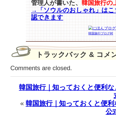
管理人が書いた、
韓国旅行の
ク
→「ソウルのおしゃれ」はこ
or
コ
認できます
ー
ラ
ル』
韓国旅行ブログ村
♪
は
トラックバック & コメ
Comments are closed.
韓国旅行｜知っておくと便利な
«
韓国旅行｜知っておくと便利
公