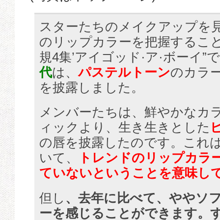
スターたちのメイクアップを
のリップカラーを把握するこ
規4集’アイゴッド·ア·ボーイ”
代
は、
パステルトーン
のカラ
を披露しました。
メンバーたちは、鮮やかなカ
ィックより、生き生きとした
の唇を披露したのです。これ
いて、
トレンドのリップカラ
ていないということを意味し
但し
、去年に比べて、ややソ
ーを感じることができます。