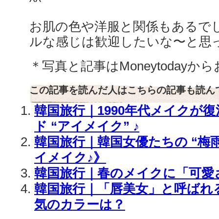
^^
お肌の色や洋服と関係もあるで
ルな感じは歓迎したいな〜と思
＊写真と記事はMoneytoday
この記事を読んだ人はこちらの記事も読ん
韓国旅行｜1990年代メイクが復
ド “アイメイク” ♪
韓国旅行｜韓国女優たちの “梅
イメイク♪》
韓国旅行｜春のメイクに「可愛さ
韓国旅行｜「唇美女」と呼ばれ
気のカラーは？