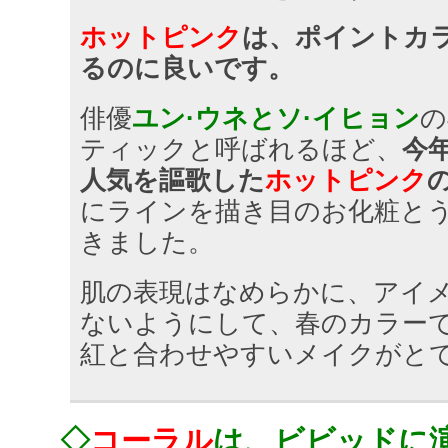
ホットピンク
は、ポイントカ
るのに良いです。
俳優
ユン·ウネとソ·イヒョン
の
ティックと呼ばれるほど、
今
人気を謳歌した
ホットピンク
にラインを描き目のお化粧と
きました。
肌の表現はなめらかに、アイ
ないようにして、春のカラー
紅と合わせやすいメイクがと
◇
コーラル
は、ビビッドに