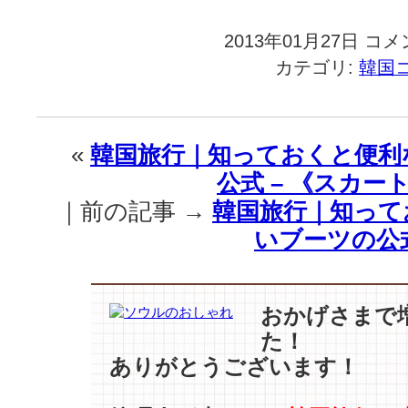
2013年01月27日
韓
コメ
国
カテゴリ:
韓国
旅
行
｜
今
«
韓国旅行｜知っておくと便利
年
公式 – 《スカート
の
春、
｜前の記事 →
韓国旅行｜知って
あ
いブーツの公式
な
た
の
唇
おかげさまで
の
た！
色
は？
ありがとうございます！
『ピ
ン