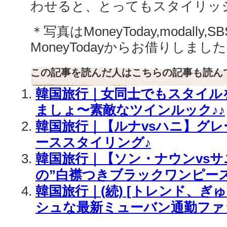
わせると、とってもスタイリッ
＊写真はMoneyToday,modally
MoneyTodayからお借りしまし
この記事を読んだ人はこちらの記事も読ん
韓国旅行｜女同士でもスタイル
ましょ〜素敵なツインルック♪♪
韓国旅行｜【ルナvsハニ】グ
ーススタイリング♪
韓国旅行｜【ソン・ナウンvs
の”白襟つきブラックワンピース
韓国旅行｜(続) [トレンド、ぎ
シュな最新ミューバン通勤ファッ