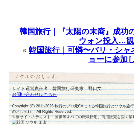
韓国旅行｜『太陽の末裔』成功の
ウォン投入…観
«
韓国旅行｜可憐〜パリ・シャ
ョーに参加
サイト運営責任者：韓国旅行研究家 野口文
お問い合わせはこちら
Copyright (C) 2011-
2026
旅行のプロ元CAによる韓国旅行とソウル旅
のおしゃれ」
All Rights Reserved.
※当サイトのテキスト・画像等すべての転載転用、商用販売を固く禁