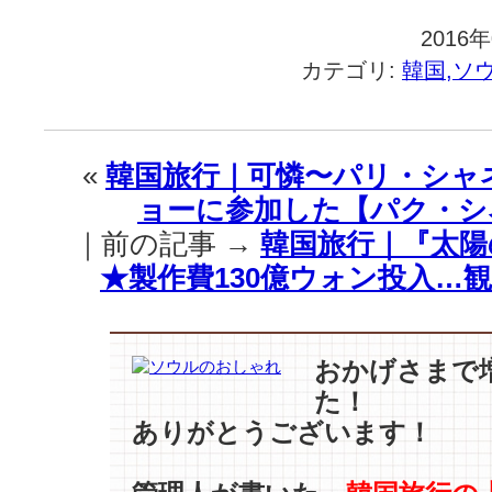
2016
カテゴリ:
韓国,ソ
«
韓国旅行｜可憐〜パリ・シャ
ョーに参加した【パク・シ
｜前の記事 →
韓国旅行｜『太陽
★製作費130億ウォン投入…
おかげさまで
た！
ありがとうございます！