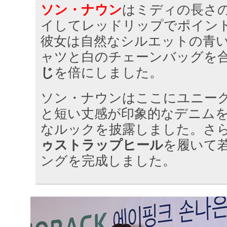
ソン・ナウン
はミディの長さ
イしてレッドリップでポイン
彼女は自然なシルエットの青
ャツと白のチェーンバッグを
じ
を倍にしました。
ソン・ナウンはここにユニー
と短い丈感が印象的なデニム
なルックを披露しました。さ
ゥストラップヒール
を履いて
ングを完成しました。