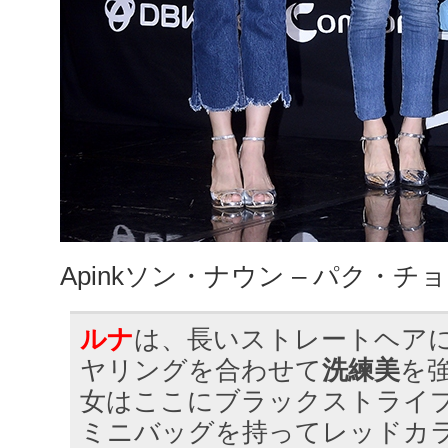
Apinkソン・ナウン – パク・チ
ルナ
は、長いストレートヘア
ヤリングを合わせて
洗練美
を
女はここにブラックストライ
ミニバッグを持ってレッドカ