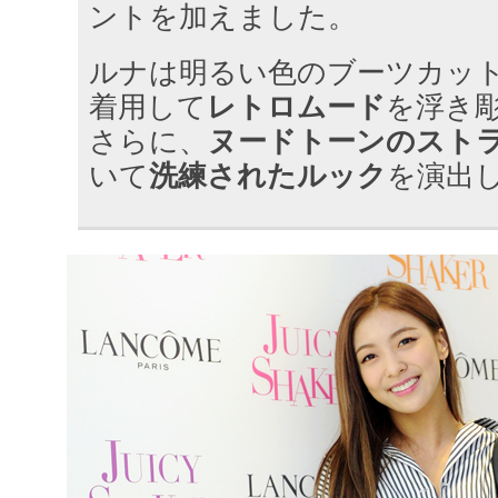
ントを加えました。
ルナは明るい色のブーツカッ
着用して
レトロムード
を浮き
さらに、
ヌードトーンのスト
いて
洗練されたルック
を演出