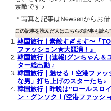
素敵です♪
＊写真と記事はNewsenからお
この記事を読んだ人はこちらの記事も読ん
韓国旅行｜素敵すぎます〜『TO
ファッション★大競演！』
韓国旅行｜(速報)グンちゃん＆
ター総出動 ♪
韓国旅行｜魅せる！空港ファッ
な男」打ち上げのスターたち♪
韓国旅行｜昨晩は”ロールスロ
ン・グンソク！(空港ファッショ