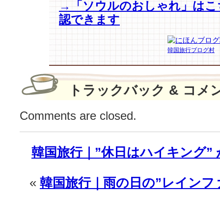
→「ソウルのおしゃれ」はこ
揃
い
認できます
で
す
よ〜
韓国旅行ブログ村
^^;
は
トラックバック & コメ
Comments are closed.
韓国旅行｜”休日はハイキング”
«
韓国旅行｜雨の日の”レインファ