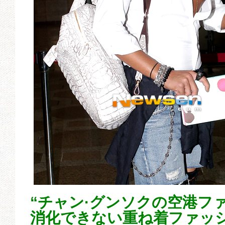
“チャン·グンソクの空港フ
消化できない重ね着ファッ