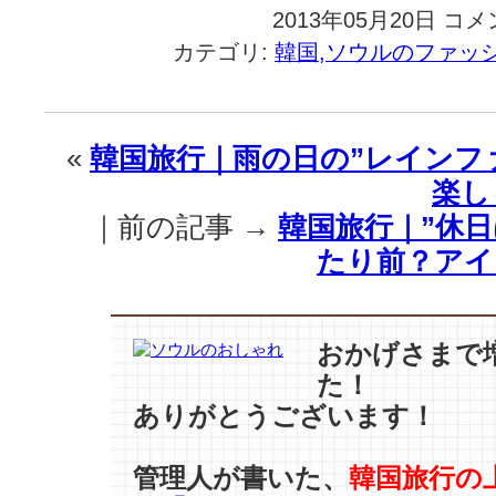
2013年05月20日
韓
コメ
国
カテゴリ:
韓国,ソウルのファッ
旅
行
｜
あ
«
韓国旅行｜雨の日の”レインファ
ら
楽し
ら・・・
チ
｜前の記事 →
韓国旅行｜”休日
ャ
たり前？アイ
ン・
グ
ン
ソ
おかげさまで
ク
た！
さ
ん
ありがとうございます！
ま
で、
管理人が書いた、
韓国旅行の
お