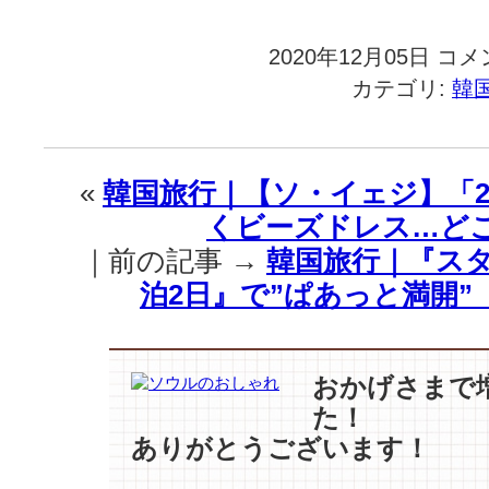
2020年12月05日
韓
コメ
国
カテゴリ:
韓
旅
行
｜
東
«
韓国旅行｜【ソ・イェジ】「20
西
くビーズドレス…ど
食
品
｜前の記事 →
韓国旅行｜『ス
【コ
泊2日』で”ぱあっと満開”
ン
ユ】
と
共
おかげさまで
に
た！
冬
限
ありがとうございます！
定
版