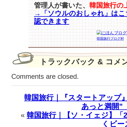
管理人が書いた、
韓国旅行の
「Maxim
→「ソウルのおしゃれ」はこ
KANU
ウ
認できます
ィ
ン
タ
韓国旅行ブログ村
ー
ブ
レ
トラックバック & コメ
ン
ド」
発
Comments are closed.
売
♪
は
韓国旅行｜『スタートアップ』
あっと満開”
«
韓国旅行｜【ソ・イェジ】「20
くビー