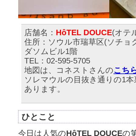
店舗名：
HôTEL DOUCE
(オテ
住所：ソウル市瑞草区(ソチョグ)
ダソムビル1階
TEL：02-595-5705
地図は、コネストさんの
こち
ソレマウルの目抜き通りの1本
あります。
ひとこと
今日は人気の
HôTEL DOUCE
の