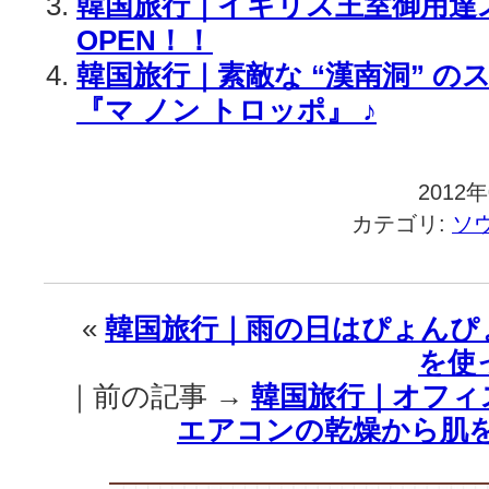
韓国旅行｜イギリス王室御用達
OPEN！！
韓国旅行｜素敵な “漢南洞” の
『マ ノン トロッポ』 ♪
2012
カテゴリ:
ソ
«
韓国旅行｜雨の日はぴょんぴ
を使っ
｜前の記事 →
韓国旅行｜オフィ
エアコンの乾燥から肌を