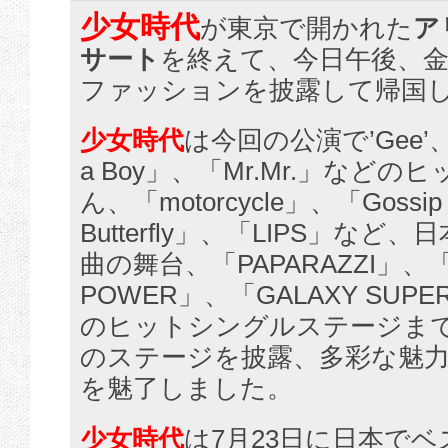
少女時代
が東京で開かれた
ア
サート
を終えて、今日午後、
ファッションを披露して帰国
少女時代
は今回の公演で’Gee’、 ‘G
a Boy」、「Mr.Mr.」など
ん、「motorcycle」、「Gossip
Butterfly」、「LIPS」など
曲の舞台、「PAPARAZZI」、「
POWER」、「GALAXY SUP
のヒットシングルステージまで
のステージを披露、多彩な魅
を魅了しました。
少女時代
は7月23日に日本で