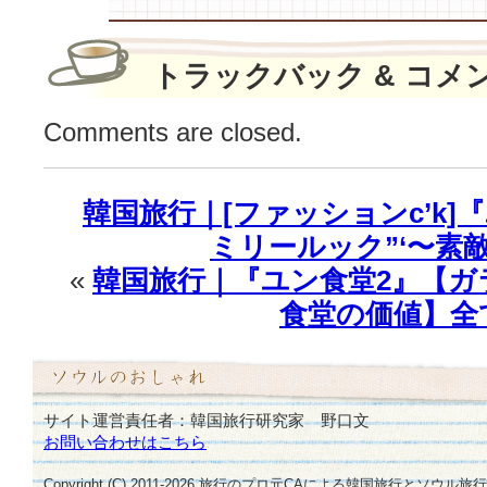
敵？
は
トラックバック & コメ
Comments are closed.
韓国旅行｜[ファッションc’k]
ミリールック”‘〜素
«
韓国旅行｜『ユン食堂2』【ガ
食堂の価値】全
サイト運営責任者：韓国旅行研究家 野口文
お問い合わせはこちら
Copyright (C) 2011-
2026
旅行のプロ元CAによる韓国旅行とソウル旅