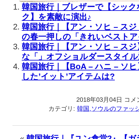
韓国旅行｜ブレザーで【シック
ク】を素敵に演出♪
韓国旅行｜【アン・ソヒ – スジ
の春一押しの「きれいベストア
韓国旅行｜【アン・ソヒ – ス
な「」オフショルダースタイル
韓国旅行｜【BoA – ハニ – 
した’イット’アイテムは?
2018年03月04日
韓
コメ
国
カテゴリ:
韓国,ソウルのファッ
旅
行
｜
【BoA
«
韓国旅行｜『ユン食堂2』【ガ