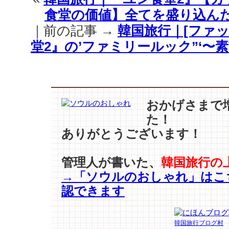
–
食堂の価値】全てを盛り込んだ
ソ
ヒ
｜前の記事 →
韓国旅行｜[ファッ
–
堂2』の’ファミリールック”‘〜
チ
ョ
ン・
リ
ョ
ウ
おかげさまで
ォ
た！
ン
ありがとうございます！
vs
モ
デ
管理人が書いた、
韓国旅行の
ル】
→「ソウルのおしゃれ」はこ
ど
認できます
ち
ら
が
韓国旅行ブログ村
素