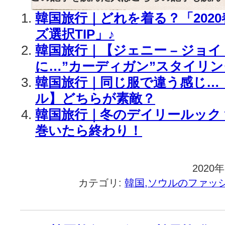
韓国旅行｜どれを着る？「202
ズ選択TIP」♪
韓国旅行｜【ジェニー – ジョイ
に…”カーディガン”スタイリング
韓国旅行｜同じ服で違う感じ…
ル】どちらが素敵？
韓国旅行｜冬のデイリールック
巻いたら終わり！
2020
カテゴリ:
韓国,ソウルのファッ