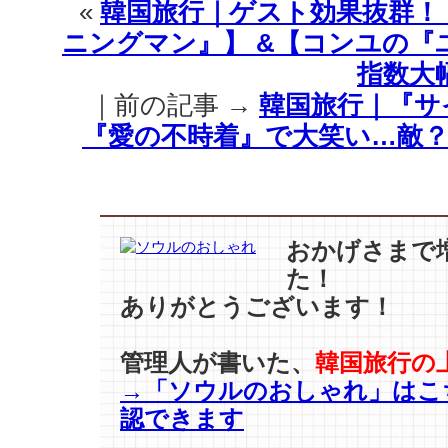
«
韓国旅行｜ゲスト効果抜群！
ニングマン』】 &【コンユの『
指数大幅
｜前の記事 →
韓国旅行｜『サ
『愛の不時着』で大笑い…敵？
おかげさまで
た！
ありがとうございます！
管理人が書いた、
韓国旅行の
→「ソウルのおしゃれ」はこ
認できます