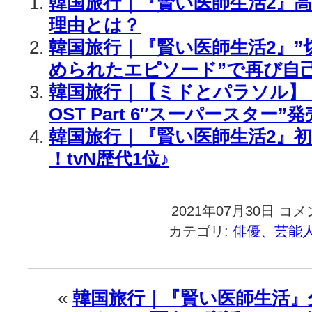
韓国旅行｜『賢い医師生活2』
理由とは？
韓国旅行｜『賢い医師生活2』”
められたエピソード”で再び自
韓国旅行｜【ミドとパラソル】
OST Part 6″スーパースター”
韓国旅行｜『賢い医師生活2』初放
！tvN歴代1位♪
2021年07月30日
韓
コメ
国
カテゴリ:
俳優、芸能
旅
行
｜
『賢
«
韓国旅行｜『賢い医師生活』
い