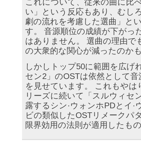
これについて、従来の曲に比
い」という反応もあり、むし
劇の流れを考慮した選曲」と
す。 音源順位の成績が下がっ
はありません。 選曲の理由で
の大衆的な関心が減ったのか
しかしトップ50に範囲を広げ
セン2」のOSTは依然として
を見せています。 これもやは
リーズに続いて「スルウィセ
露するシン·ウォンホPDとイ·
ビの類似したOSTリメークパ
限界効用の法則が適用したも