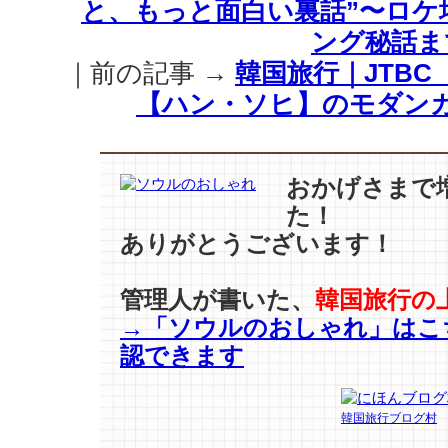
と、もっと面白い裏話”〜ロケ
医
師
ング秘話ま
生
｜前の記事 →
韓国旅行｜JTBC
活』
分
【ハン・ソヒ】のモダン
析
①
ㅣ
行
おかげさまで
き
た！
つ
ありがとうございます！
け
の
お
管理人が書いた、
韓国旅行の
店
→「ソウルのおしゃれ」はこ
を
認できます
探
す
理
韓国旅行ブログ村
由
♪