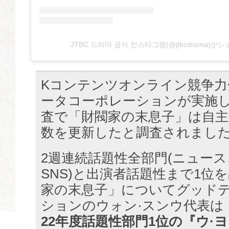
JTBC 드라마 공식 인스타그램(@jtbcdrama)
Kコンテンツオンライン競争力
ータコーポレーションが実施し
査で「財閥家の末息子」は自主
数を更新したと調査されまし
2週連続話題性全部門(ニュース
SNS)と出演者話題性まで1位
家の末息子」についてグッド
ションのウォン·スンウ代表は
22年度話題性部門1位の『ウ·