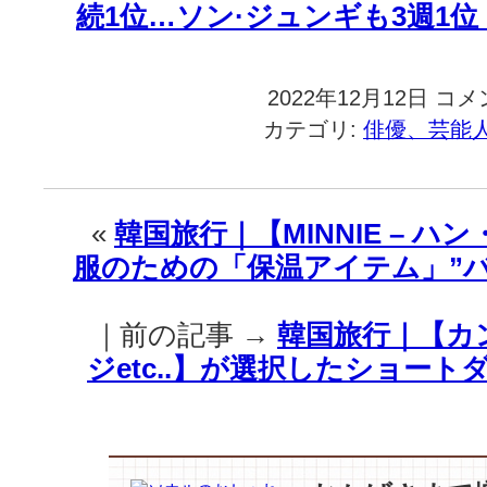
続1位…ソン·ジュンギも3週1位
2022年12月12日
韓
コメ
国
カテゴリ:
俳優、芸能
旅
行
｜
『財
«
韓国旅行｜【MINNIE – ハ
閥
服のための「保温アイテム」”バ
家
の
末
｜前の記事 →
韓国旅行｜【カン
息
子』
ジetc..】が選択したショー
が
『ウ
·
ヨ
ン