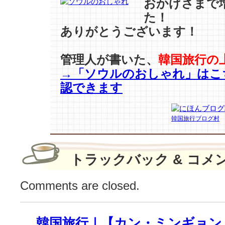
おかげさまで
ウ』
た！
を
ありがとうございます！
越
え
る？…
管理人が書いた、
韓国旅行の
4
→「ソウルのおしゃれ」はこ
週
連
認できます
続
話
題
韓国旅行ブログ村
性
1
位！
トラックバック & コメ
2
位、
Comments are closed.
3
位
は？
は
韓国旅行｜【カン・ミンギョン – 