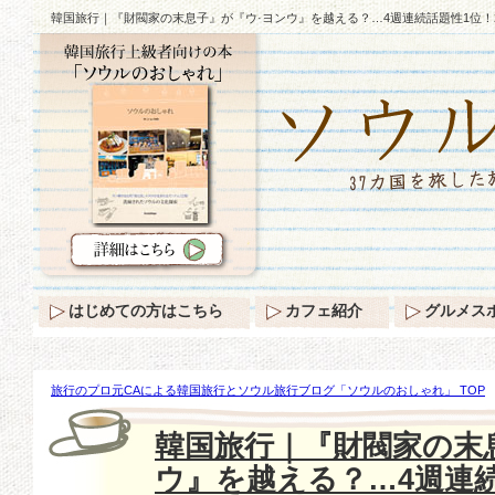
韓国旅行｜『財閥家の末息子』が『ウ·ヨンウ』を越える？…4週連続話題性1位！
はじめての方はこちら
カフェ紹介
グルメス
旅行のプロ元CAによる韓国旅行とソウル旅行ブログ「ソウルのおしゃれ」 TOP
『財閥家の末息子』が『ウ·ヨンウ』を越える？…4週連続話題性1位！2位、3位
韓国旅行｜『財閥家の末
ウ』を越える？…4週連続