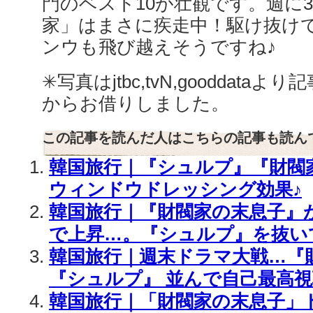
門のベスト10が壮観です。週に
家」はまさに疾走中！駆け抜け
ンウも飛び越えそうですね♪
✳︎写真はjtbc,tvN,gooddataより記事
からお借りしました。
この記事を読んだ人はこちらの記事も読ん
韓国旅行｜『シュルプ』『財閥家
ウィンドウドレッシング効果♪
韓国旅行｜『財閥家の末息子』が
で上昇…。『シュルプ』を抜い
韓国旅行｜週末ドラマ大戦…『
『シュルプ』 並んで自己最高
韓国旅行｜「財閥家の末息子」