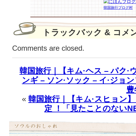
ム・
韓国旅行ブログ村
ナ
ヨ
ン
トラックバック & コメ
etc..】
ダ
Comments are closed.
ウ
ン
ス
タ
韓国旅行｜【キム·ヘス – パク·ウ
イ
ンギ – ソン·ソック – イ·ジ
リ
ン
豊
グ
«
韓国旅行｜【キム·スヒョン
zip♪
定 ！「見たことのないN
は