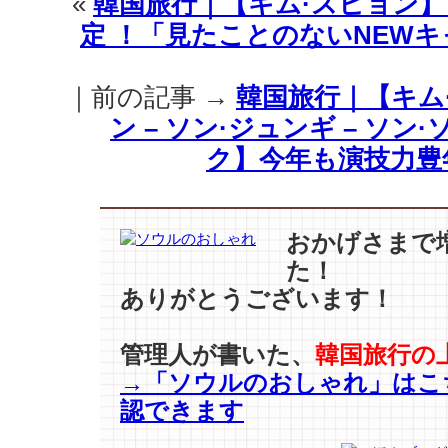
«
韓国旅行｜【キム·スヒョン
冬
定 ！「見たことのないNEWキ
の
寒
さ
｜前の記事 →
韓国旅行｜【キム·
に
も
ン – ソン·ジュンギ – ソン·
へ
ク】今年も演技力豊年！
っ
ち
ゃ
ら
おかげさまで
【チ
た！
ャ・
ありがとうございます！
ジ
ョ
ン
管理人が書いた、
韓国旅行の
ウ
→「ソウルのおしゃれ」はこ
ォ
ン
認できます
–
キ