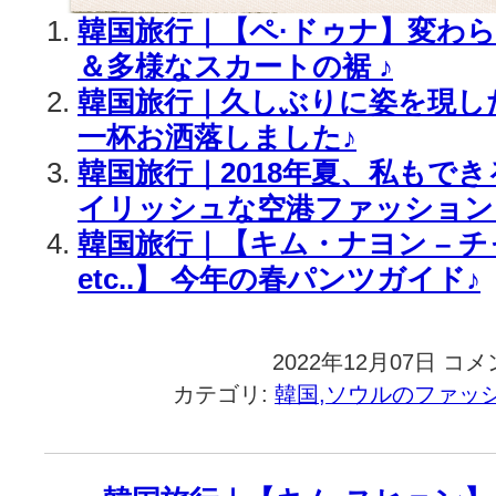
韓国旅行｜【ペ·ドゥナ】変わ
＆多様なスカートの裾 ♪
韓国旅行｜久しぶりに姿を現し
一杯お洒落しました♪
韓国旅行｜2018年夏、私もで
イリッシュな空港ファッション
韓国旅行｜【キム・ナヨン – 
etc..】 今年の春パンツガイド♪
2022年12月07日
韓
コメ
国
カテゴリ:
韓国,ソウルのファッ
旅
行
｜
真