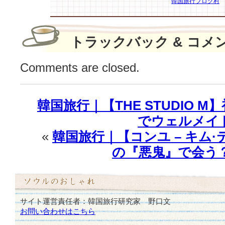
韓国旅行ブログ村
ァ
ッ
シ
ョ
トラックバック & コメ
ン…
「ど
Comments are closed.
こ
の？」
は
韓国旅行｜【THE STUDIO 
でウェルメイ
«
韓国旅行｜【コンユ – キム
の『悪鬼』で会う？
サイト運営責任者：韓国旅行研究家 野口文
お問い合わせはこちら