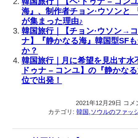
韓国旅行｜【ペ·ドゥナ – コン
海』、制作者チョン·ウソンと 
が集まった理由♪
韓国旅行｜【チョン·ウソン→コ
ナ】『静かなる海』韓国型SF
か？
韓国旅行｜月に希望を見出す水
ドゥナ – コンユ】の『静かな
位で出発！
2021年12月29日
韓
コメ
国
カテゴリ:
韓国,ソウルのファッ
旅
行
｜
【ペ