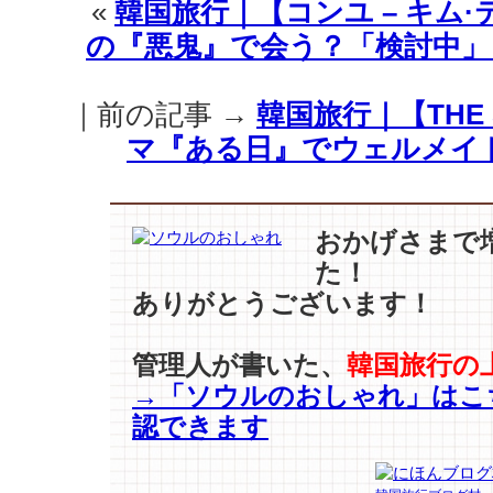
«
韓国旅行｜【コンユ – キム
·
の『悪鬼』で会う？「検討中」 [
ド
ゥ
ナ
｜前の記事 →
韓国旅行｜【THE 
vs
モ
マ『ある日』でウェルメイ
デ
ル】
最
新
おかげさまで
作
た！
で
ありがとうございます！
完
成
し
管理人が書いた、
韓国旅行の
た
→「ソウルのおしゃれ」はこ
強
認できます
烈
な
フ