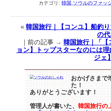
国
カテゴリ:
韓国,ソウルのファッ
旅
行
｜
【パ
«
韓国旅行｜【コンユ】船釣り
ク・
の代
シ
ネ】
｜前の記事 →
韓国旅行｜「【コ
3
ョン】トップスターなのには理
色
の
ジェ
ウ
ェ
デ
ィ
おかげさまで
ン
た！
グ
ありがとうございます！
ド
レ
ス
管理人が書いた、
韓国旅行の
姿…