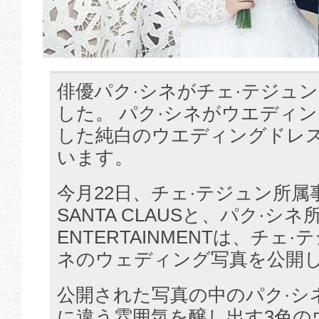
俳優パク·シネがチェ·テジュ
した。 パク·シネがウエディ
した純白のウエディングドレ
います。
今月22日、チェ·テジュン所属事
SANTA CLAUSと、パク·シネ
ENTERTAINMENTは、チェ
ネのウェディング写真を公開
公開された写真の中のパク·シ
に違う雰囲気を醸し出す3色の