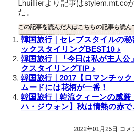
Lhuillierより記事はstylem.m
た。
この記事を読んだ人はこちらの記事も読ん
韓国旅行｜セレブスタイルの秘
ックスタイリングBEST10 ♪
韓国旅行｜「今日は私が主人公」
クスタイリングTIP ♪
韓国旅行｜2017【ロマンチッ
ムードには花柄が一番！
韓国旅行｜韓流クィーンの威厳【
ハ・ジウォン】秋は情熱の赤で
2022年01月25日
韓
コメ