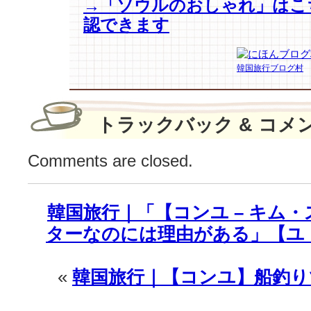
→「ソウルのおしゃれ」はこ
ど
認できます
こ
の？
は
韓国旅行ブログ村
トラックバック & コメ
Comments are closed.
韓国旅行｜「【コンユ – キム
ターなのには理由がある」【ユ
«
韓国旅行｜【コンユ】船釣り