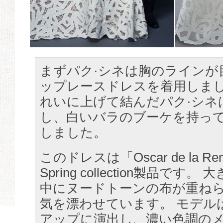
まずパク·シネは胸のラインが
ップレースドレスを着用しまし
れいに上げて結んだパク·シネ
し、白いバラのブーケを持っ
しました。
このドレスは「Oscar de la Re
Spring collection製品で
中にヌードトーンの布が重ね
気を漂わせています。 モデル
アップに演出し、濃い色調の