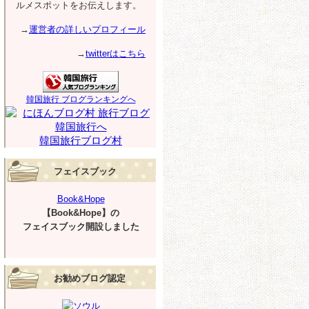
ルメスポットをお伝えします。
→
運営者の詳しいプロフィール
→
twitterはこちら
韓国旅行 ブログランキングへ
韓国旅行ブログ村
フェイスブック
Book&Hope
【Book&Hope】の
フェイスブック開設しました
お勧めブログ認定