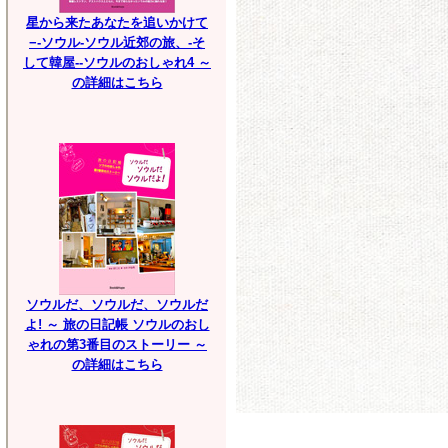
星から来たあなたを追いかけて
−-ソウル-ソウル近郊の旅、-そ
して韓屋--ソウルのおしゃれ4 ～
の詳細はこちら
ソウルだ、ソウルだ、ソウルだ
よ! ～ 旅の日記帳 ソウルのおし
ゃれの第3番目のストーリー ～
の詳細はこちら