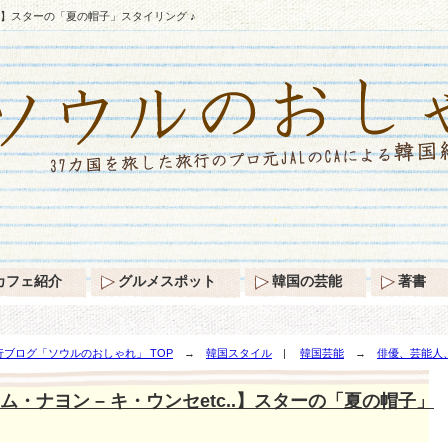
..】スターの「夏の帽子」スタイリング ♪
カフェ紹介
グルメスポット
韓国の芸能
著書
ブログ「ソウルのおしゃれ」 TOP
→
韓国スタイル
|
韓国芸能
→
俳優、芸能人
ング ♪
・ナヨン – キ・ウンセetc..】スターの「夏の帽子」