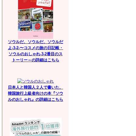
ソウルだ、ソウルだ、ソウルだ
よ-3-2-〜コスメの旅の日記帳・
ソウルのおしゃれ-3-2番目のス
トーリー～の詳細はこちら
日本人と韓国人２人で書いた、
韓国旅行上級者向けの本『ソウ
ルのおしゃれ』の詳細はこちら