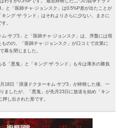
はわずか0.3%Pです。 最近終映した二つの競争ドラマ
3」と「医師チャ·ジョンスク」は0.5%P差が出たことが
キング·ザ·ランド」はそれよりさらに少ない、まさに
です。
ム·サブ3」と「医師チャ·ジョンスク」は、序盤には視
たものの、「医師チャ·ジョンスク」が口コミで次第に
位で幕を閉じました。
る「悪鬼」と「キング·ザ·ランド」も今は薄氷の勝負
。
先月18日「浪漫ドクターキム·サブ3」が終映した後、一
りましたが、「悪鬼」が先月23日に放送を始め「キン
位に押し出された形です。