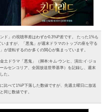
ンド」の視聴率差はわずか0.3%P差です。 たった1%も
ていますが、「悪鬼」が週末ドラマのトップの座を守る
ド」が逆転するのか多くの関心が集まっています。
金土ドラマ「悪鬼」（脚本:キム·ウンヒ、演出:イ·ジョ
ニールセンコリア、全国放送世帯基準）を記録し、週末
ました。
%に比べて1%P下落した数値ですが、先週土曜日に放送
%と同じ数値です。