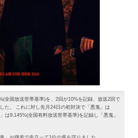
%(全国放送世帯基準)を、2回が10%を記録、放送2回で
した。 これに対し先月24日の初対決で「悪鬼」は
ド」は9.145%(全国有料放送世帯基準)を記録し「悪鬼」
悪鬼」が僅差で先立って1位の座を守りました。