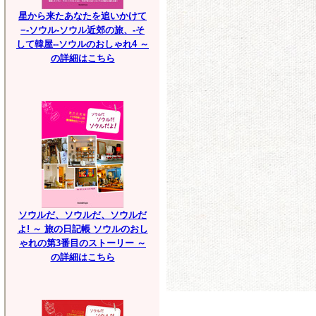
星から来たあなたを追いかけて
−-ソウル-ソウル近郊の旅、-そ
して韓屋--ソウルのおしゃれ4 ～
の詳細はこちら
ソウルだ、ソウルだ、ソウルだ
よ! ～ 旅の日記帳 ソウルのおし
ゃれの第3番目のストーリー ～
の詳細はこちら