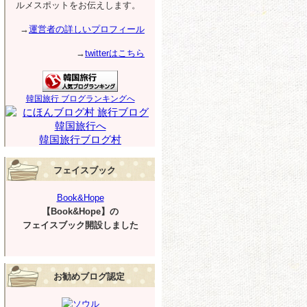
ルメスポットをお伝えします。
→
運営者の詳しいプロフィール
→
twitterはこちら
韓国旅行 ブログランキングへ
韓国旅行ブログ村
フェイスブック
Book&Hope
【Book&Hope】の
フェイスブック開設しました
お勧めブログ認定