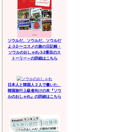
ソウルだ、ソウルだ、ソウルだ
よ-3-2-〜コスメの旅の日記帳・
ソウルのおしゃれ-3-2番目のス
トーリー～の詳細はこちら
日本人と韓国人２人で書いた、
韓国旅行上級者向けの本『ソウ
ルのおしゃれ』の詳細はこちら