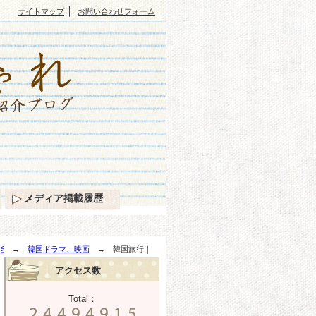
｜
サイトマップ
お問い合わせフォーム
メディア掲載履歴
能
→
韓国ドラマ、映画
→ 韓国旅行｜
アクセス数
Total：