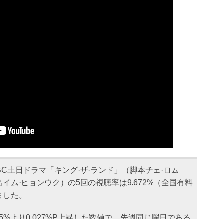
BC土日ドラマ「キング·ザ·ランド」（脚本チェ·ロム
イム·ヒョンウク）の5回の視聴率は9.672%（全国有料
ました。
45%より0.027%P上昇した数値で、先週同じ曜日である