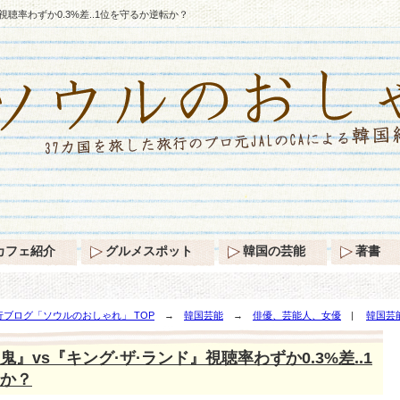
視聴率わずか0.3%差..1位を守るか逆転か？
カフェ紹介
グルメスポット
韓国の芸能
著書
ブログ「ソウルのおしゃれ」 TOP
→
韓国芸能
→
俳優、芸能人、女優
|
韓国芸
0.3%差..1位を守るか逆転か？
』vs『キング·ザ·ランド』視聴率わずか0.3%差..1
か？