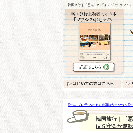
韓国旅行｜『悪鬼』vs『キング·ザ·ランド』
はじめての方はこちら
旅行のプロ元CAによる韓国旅行とソウル旅行
『悪鬼』vs『キング·ザ·ランド』視聴率わずか
韓国旅行｜『悪鬼
位を守るか逆転