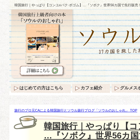
韓国旅行｜やっぱり【コンユxパク·ボゴム】…『ソボク』世界56カ国で先行販売
はじめての方はこちら
カフェ紹介
グルメス
旅行のプロ元CAによる韓国旅行とソウル旅行ブログ「ソウルのおしゃれ」 TOP
っぱり【コンユxパク·ボゴム】…『ソボク』世界56カ国で先行販売！
韓国旅行｜やっぱり【コ
…『ソボク』世界56カ