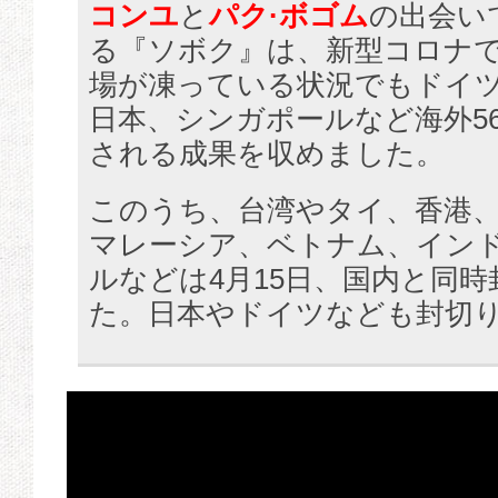
コンユ
と
パク·ボゴム
の出会い
る『ソボク』は、新型コロナ
場が凍っている状況でもドイ
日本、シンガポールなど海外5
される成果を収めました。
このうち、台湾やタイ、香港
マレーシア、ベトナム、イン
ルなどは4月15日、国内と同
た。日本やドイツなども封切