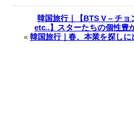
は
韓国旅行｜【BTS V – チ
etc..】スターたちの個性
«
韓国旅行｜春、本業を探しに