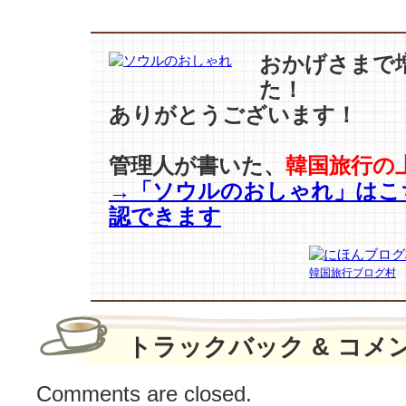
パ
ク
·
おかげさまで
ボ
た！
ゴ
ありがとうございます！
ム】
…
『ソ
管理人が書いた、
韓国旅行の
ボ
→「ソウルのおしゃれ」はこ
ク』
認できます
世
界
56
韓国旅行ブログ村
カ
国
で
先
トラックバック & コメ
行
販
Comments are closed.
売！