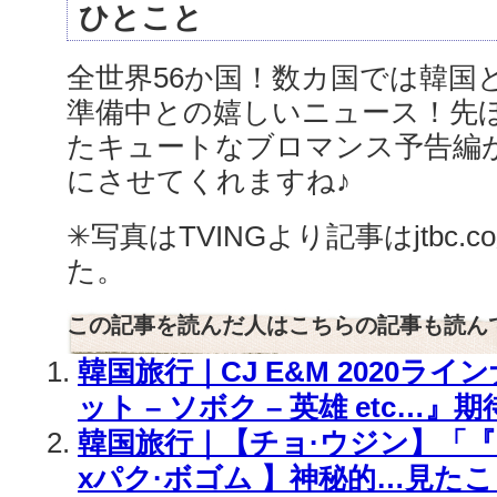
ひとこと
全世界56か国！数カ国では韓国
準備中との嬉しいニュース！先ほ
たキュートなブロマンス予告編
にさせてくれますね♪
✳︎写真はTVINGより記事はjtbc
た。
この記事を読んだ人はこちらの記事も読ん
韓国旅行｜CJ E&M 2020ラ
ット – ソボク – 英雄 etc…
韓国旅行｜【チョ·ウジン】「
xパク·ボゴム 】神秘的…見た