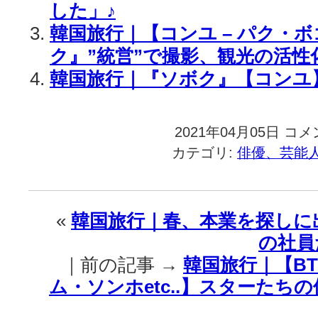
した」♪
韓国旅行｜【コンユ – パク・
ク』”統営”で撮影、観光の活性
韓国旅行｜『ソボク』【コンユ
2021年04月05日
韓
コメ
国
カテゴリ:
俳優、芸能
旅
行
｜
や
«
韓国旅行｜春、本業を探しに
っ
の社員
ぱ
り
｜前の記事 →
韓国旅行｜【BTS
【コ
ム・ソンホetc..】スターたち
ン
ユ
x