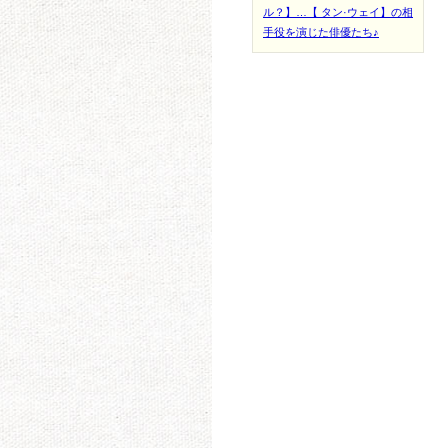
ル？】…【 タン·ウェイ】の相
手役を演じた俳優たち♪