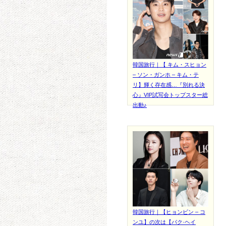
韓国旅行｜【 キム・スヒョン
– ソン・ガンホ – キム・テ
リ】輝く存在感…『別れる決
心』VIP試写会トップスター総
出動♪
韓国旅行｜【ヒョンビン – コ
ンユ】の次は【パク·ヘイ