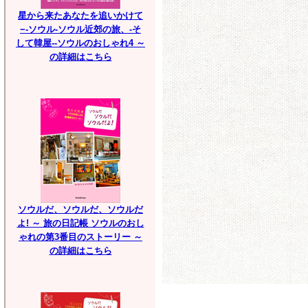
星から来たあなたを追いかけて
−-ソウル-ソウル近郊の旅、-そ
して韓屋--ソウルのおしゃれ4 ～
の詳細はこちら
ソウルだ、ソウルだ、ソウルだ
よ! ～ 旅の日記帳 ソウルのおし
ゃれの第3番目のストーリー ～
の詳細はこちら