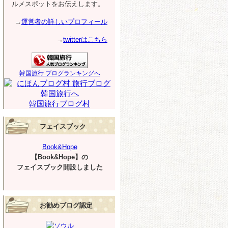
ルメスポットをお伝えします。
→
運営者の詳しいプロフィール
→
twitterはこちら
韓国旅行 ブログランキングへ
韓国旅行ブログ村
フェイスブック
Book&Hope
【Book&Hope】の
フェイスブック開設しました
お勧めブログ認定