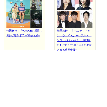
韓国旅行｜『VOGUE』厳選…
韓国旅行｜ 【キム·テリ – タ
9月の”新作ドラマ”総まとめ♪
ン・ウェイ -カン·ハヌル – コ
ンユ – パク·ヘイル】 専門家
たちが選んだ2021年最も期待
される映画俳優♪