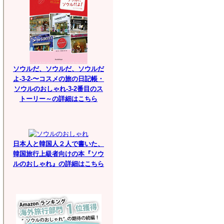
ソウルだ、ソウルだ、ソウルだ
よ-3-2-〜コスメの旅の日記帳・
ソウルのおしゃれ-3-2番目のス
トーリー～の詳細はこちら
日本人と韓国人２人で書いた、
韓国旅行上級者向けの本『ソウ
ルのおしゃれ』の詳細はこちら