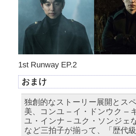
1st Runway EP.2
おまけ
独創的なストーリー展開とス
美、コンユ – イ・ドンウク – 
ユ・インナ – ユク・ソンジェ
など三拍子が揃って、「歴代