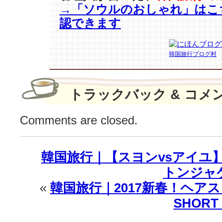
→「ソウルのおしゃれ」はこ
っ
て
認できます
ス
タ
ー
韓国旅行ブログ村
ト
♪(動
画
トラックバック & コメ
あ
り)
は
Comments are closed.
韓国旅行｜【スヨンvsアイユ
トンジャケ
«
韓国旅行｜2017新春！ヘア
SHOR