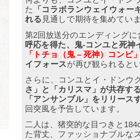
た
「コラボランウェイウォー
れる
見通しで期待を集めてい
第2回放送分のエンディングに
呼応を得た、鬼-コンユと死神
「トチョ（鬼 – 死神）コンビ
イフォース
が再び観られると
さらに、コンユとイ・ドンウ
さ」と「カリスマ」が共存す
「アンサンブル」をリリース
回突風を予告しています。
二人は、猪突的な目つきと184
た背丈、ファッショナブルなス