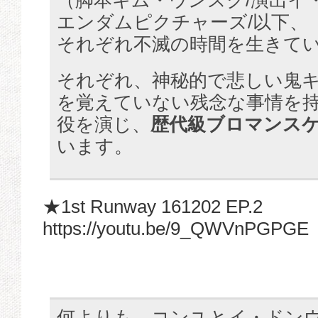
（脚本キム・ウンスク/演出イ
エンダムピクチャーズ/以下、
それぞれ不滅の時間を生きて
それぞれ、神秘的で悲しい鬼
を覚えていない残念な事情を
役を演じ​​、
歴代級ブロマンス
います。
★1st Runway 161202 EP.2
https://youtu.be/9_QWVnPGPGE
何よりも、コンユとイ・ドン