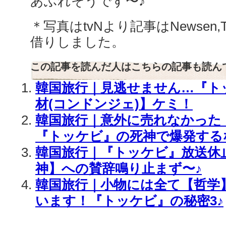
あふれそうです〜♪
＊写真はtvNより記事はNewsen,
借りしました。
この記事を読んだ人はこちらの記事も読ん
韓国旅行｜見逃せません…『ト
材(コンドンジェ)】ケミ！
韓国旅行｜意外に売れなかった
『トッケビ』の死神で爆発する
韓国旅行｜『トッケビ』放送休
神】への賛辞鳴り止まず〜♪
韓国旅行｜小物には全て【哲学
います！『トッケビ』の秘密3♪