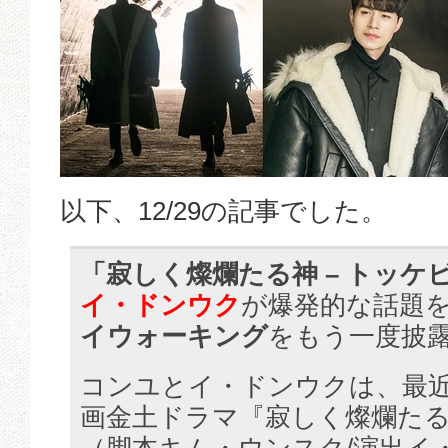
以下、12/29の記事でした。
「寂しく燦爛たる神 – トッケ
イ・ドンウク
が爆発的な話題
イウォーキング
をもう一度披
コンユとイ・ドンウクは、最近t
画金土ドラマ『寂しく燦爛たる神