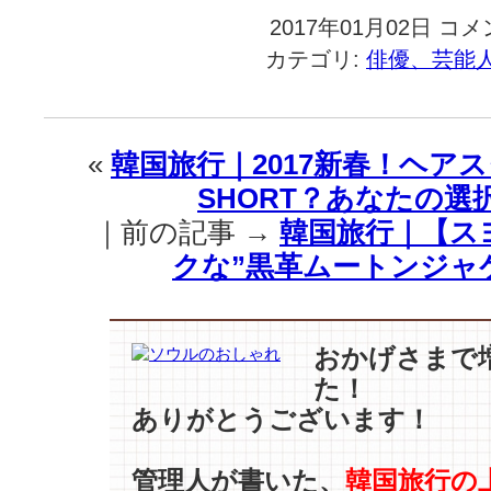
2017年01月02日
韓
コメ
国
カテゴリ:
俳優、芸能
旅
行
｜
招
«
韓国旅行｜2017新春！ヘア
福！
SHORT？あなたの選
2017
は
｜前の記事 →
韓国旅行｜【ス
『ト
クな”黒革ムートンジャケ
ッ
ケ
ビ』”ネ
ギ
おかげさまで
ラ
た！
ン
ウ
ありがとうございます！
ェ
イ”で
管理人が書いた、
韓国旅行の
笑