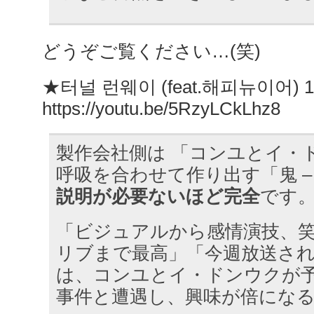
どうぞご覧ください…(笑)
★터널 런웨이 (feat.해피뉴이어) 161
https://youtu.be/5RzyLCkLhz8
製作会社側は 「コンユとイ・
呼吸を合わせて作り出す「鬼 –
説明が必要ないほど完全
です
「ビジュアルから感情演技、
リブまで最高」「今週放送され
は、コンユとイ・ドンウクが
事件と遭遇し、興味が倍にな