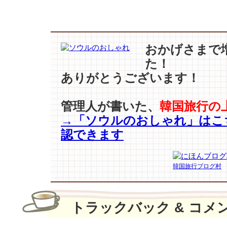
ス
ヒ
ョ
ン】
を
おかげさまで
『THE
た！
SHARP
ありがとうございます！
広
告
モ
管理人が書いた、
韓国旅行の
デ
→「ソウルのおしゃれ」はこ
ル
認できます
に
選
定
韓国旅行ブログ村
♪
は
トラックバック & コメ