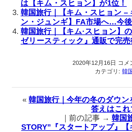
は【キム・スヒョン】が1位！
韓国旅行｜【キム・スヒョン – 
ン・ジュンギ】FA市場へ…今
韓国旅行｜【キム·スヒョン】
ゼリースティック』通販で完売
2020年12月16日
韓
コメ
国
カテゴリ:
韓
旅
行
｜
POSCO
«
韓国旅行｜今年の冬のダウン
建
答えはこれ
設
【キ
｜前の記事 →
韓国旅
ム
STORY”『スタートアップ』
·