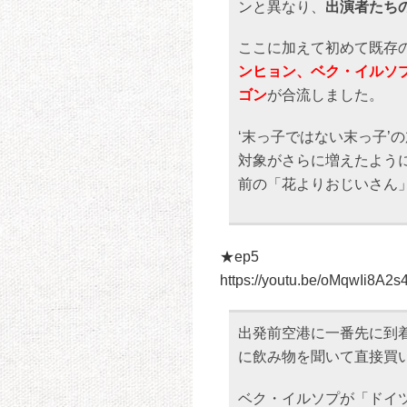
ンと異なり、
出演者たち
ここに加えて初めて既存の
ンヒョン、ベク・イルソ
ゴン
が合流しました。
‘末っ子ではない末っ子’
対象がさらに増えたよう
前の「花よりおじいさん
★ep5
https://youtu.be/oMqwIi8A2s
出発前空港に一番先に到
に飲み物を聞いて直接買
ベク・イルソプが「ドイ