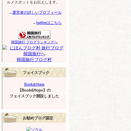
ルメスポットをお伝えします。
→
運営者の詳しいプロフィール
→
twitterはこちら
韓国旅行 ブログランキングへ
韓国旅行ブログ村
フェイスブック
Book&Hope
【Book&Hope】の
フェイスブック開設しました
お勧めブログ認定