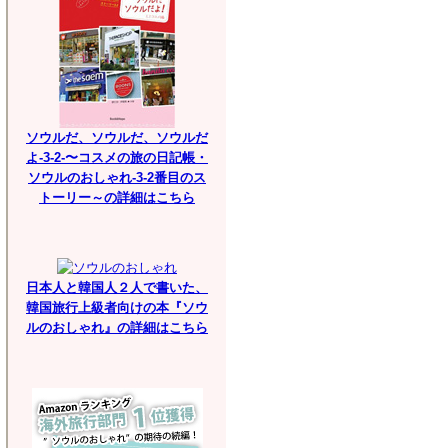
ソウルだ、ソウルだ、ソウルだ
よ-3-2-〜コスメの旅の日記帳・
ソウルのおしゃれ-3-2番目のス
トーリー～の詳細はこちら
日本人と韓国人２人で書いた、
韓国旅行上級者向けの本『ソウ
ルのおしゃれ』の詳細はこちら