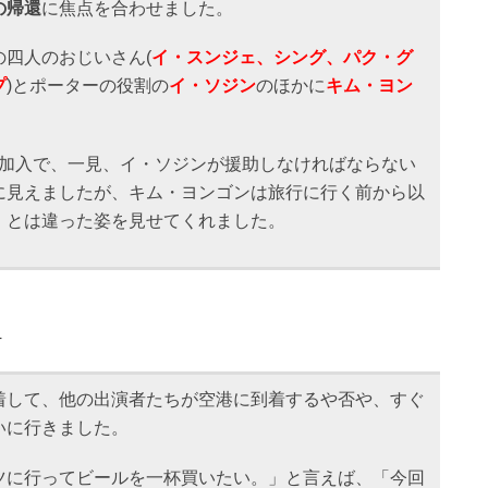
の帰還
に焦点を合わせました。
四人のおじいさん(
イ・スンジェ、シング、パク・グ
プ
)とポーターの役割の
イ・ソジン
のほかに
キム・ヨン
の加入で、一見、イ・ソジンが援助しなければならない
に見えましたが、キム・ヨンゴンは旅行に行く前から以
」とは違った姿を見せてくれました。
4
着して、他の出演者たちが空港に到着するや否や、すぐ
いに行きました。
ツに行ってビールを一杯買いたい。」と言えば、「今回