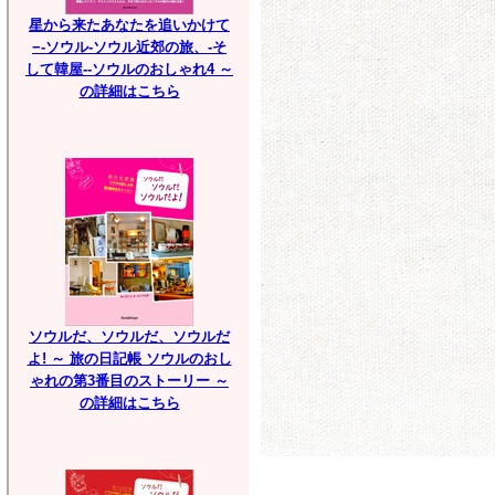
星から来たあなたを追いかけて
−-ソウル-ソウル近郊の旅、-そ
して韓屋--ソウルのおしゃれ4 ～
の詳細はこちら
ソウルだ、ソウルだ、ソウルだ
よ! ～ 旅の日記帳 ソウルのおし
ゃれの第3番目のストーリー ～
の詳細はこちら