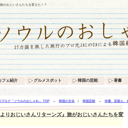
旅がおじいさんたちを変えた！？
カフェ紹介
グルメスポット
韓国の芸能
著書
ブログ「ソウルのおしゃれ」 TOP
→
韓国の文化
|
韓国芸能
→
俳優、芸能人、
よりおじいさんリターンズ』旅がおじいさんたちを変