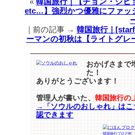
«
韓国旅行｜【チョン・ジヒョン
よ
etc…】強烈かつ優雅にファ
り
お
じ
｜前の記事 →
韓国旅行｜[star
い
さ
ーマンの初秋は【ライトグレ
ん
リ
タ
ー
おかげさまで
ン
た！
ズ
ありがとうございます！
ep7』”幸
福
ウ
管理人が書いた、
韓国旅行の
イ
→「ソウルのおしゃれ」はこ
ル
認できます
ス”伝
搬！
余
韓国旅行ブログ村
裕