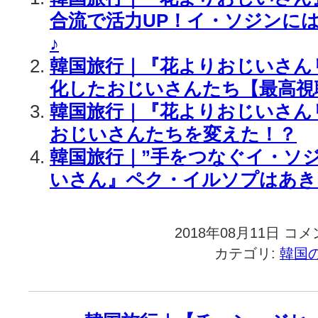
合流で活力UP！イ・ソジンには
♪
韓国旅行｜『花よりおじいさんリ
化したおじいさんたち【最高視聴率
韓国旅行｜『花よりおじいさん
おじいさんたちを変えた！？
韓国旅行｜”手をつなぐイ・ソ
いさん』ペク・イルソプはあき
2018年08月11日
韓
コメ
国
カテゴリ:
韓国
旅
行
｜
『花