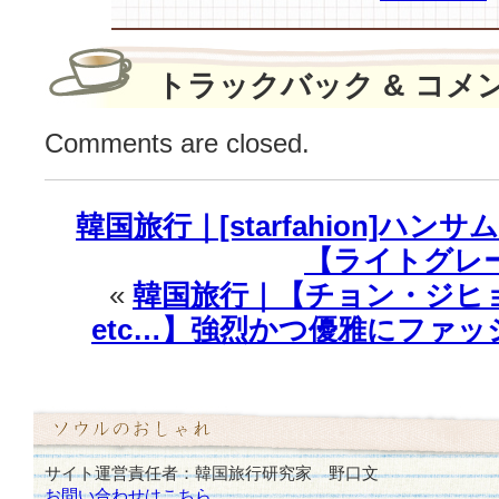
と
楽
し
トラックバック & コメ
さ
す
Comments are closed.
べ
て
備
韓国旅行｜[starfahion]ハ
え
た
【ライトグレ
♪
«
韓国旅行｜【チョン・ジヒョン
は
etc…】強烈かつ優雅にファ
サイト運営責任者：韓国旅行研究家 野口文
お問い合わせはこちら