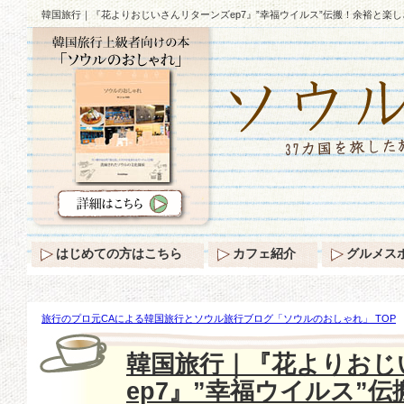
韓国旅行｜『花よりおじいさんリターンズep7』”幸福ウイルス”伝搬！余裕と楽し
はじめての方はこちら
カフェ紹介
グルメス
旅行のプロ元CAによる韓国旅行とソウル旅行ブログ「ソウルのおしゃれ」 TOP
ーンズep7』”幸福ウイルス”伝搬！余裕と楽しさすべて備えた♪
韓国旅行｜『花よりおじ
ep7』”幸福ウイルス”