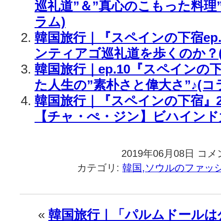
巡礼道”＆”真心のこもった料理”
ラム)
韓国旅行｜『スペインの下宿ep
ンティアゴ巡礼道を歩くのか？(
韓国旅行｜ep.10『スペイン
た人生の”素朴さと偉大さ”♪(コ
韓国旅行｜『スペインの下宿』2
【チャ・ぺ・ジン】ビハインド
2019年06月08日
韓
コメ
国
カテゴリ:
韓国,ソウルのファッ
旅
行
｜
【ペ・
«
韓国旅行｜「パルムドールは
ジ