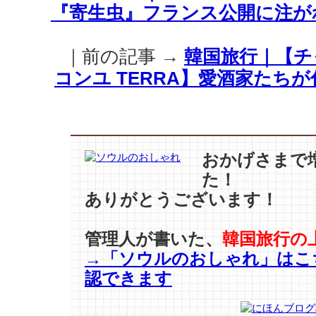
『寄生虫』フランス公開に注が
ョ
ン
ナ
｜前の記事 →
韓国旅行｜【チャ
ム】
旅
コンユ TERRA】愛酒家たち
行
に
一
緒
に
おかげさまで
行
た！
き
ありがとうございます！
た
い
男〜
管理人が書いた、
韓国旅行の
(グ
→「ソウルのおしゃれ」はこ
ラ
ビ
認できます
ア)♪
は