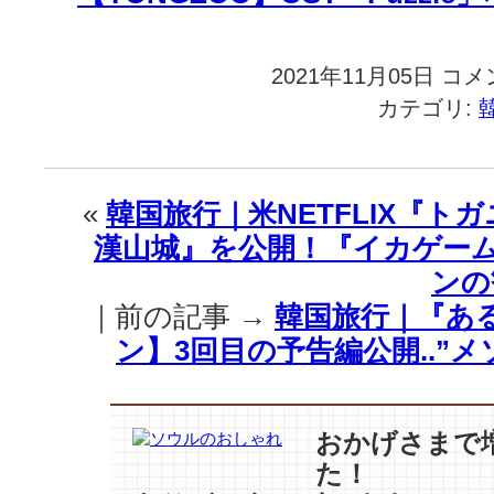
2021年11月05日
韓
コメ
国
カテゴリ:
旅
行
｜
『サ
«
韓国旅行｜米NETFLIX『トガニ
イ
漢山城』を公開！『イカゲーム
コ
だ
ンの
け
｜前の記事 →
韓国旅行｜『あ
ど
大
ン】3回目の予告編公開..”
丈
夫
–
キ
おかげさまで
ム
た！
秘