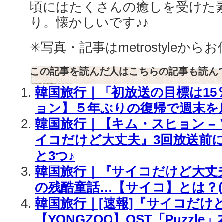
頃にはたくさんの癒しを受けた
り。懐かしいです♪♪
✳︎写真・記事はmetrostyleか
この記事を読んだ人はこちらの記事も読ん
韓国旅行｜「初放送の目標は15
ョン】５年ぶりの復帰で週末を
韓国旅行｜【キム・スヒョン –
イコだけど大丈夫』3回放送前
と3つ♪
韓国旅行｜『サイコだけど大丈
の残酷童話…【サイコ】とは？(
韓国旅行｜[速報]『サイコだけ
【YONGZOO】OST「Puzzle」