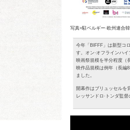
写真=駐ベルギー·欧州連合
今年「BIFFF」は新型
す。オン·オフラインハ
映画祭規模を半分程度（長
映作品規模は例年（長編
ました。
開幕作はブリュッセルを
レッサンドロ·トンダ監督