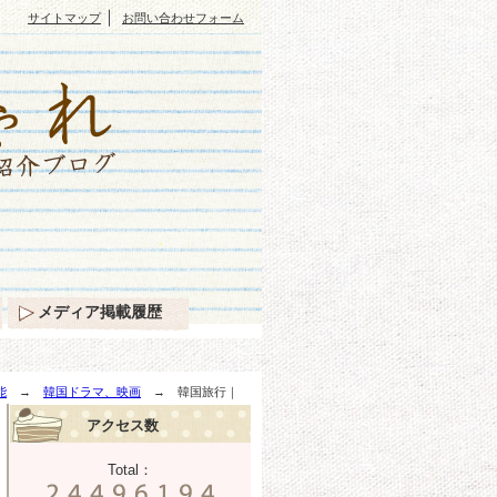
｜
サイトマップ
お問い合わせフォーム
メディア掲載履歴
能
→
韓国ドラマ、映画
→ 韓国旅行｜
アクセス数
Total：