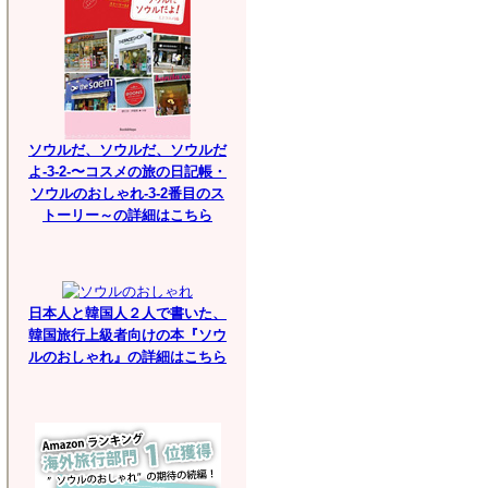
ソウルだ、ソウルだ、ソウルだ
よ-3-2-〜コスメの旅の日記帳・
ソウルのおしゃれ-3-2番目のス
トーリー～の詳細はこちら
日本人と韓国人２人で書いた、
韓国旅行上級者向けの本『ソウ
ルのおしゃれ』の詳細はこちら