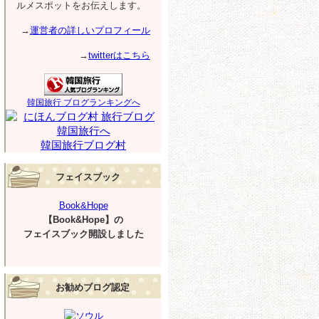
ルメスポットをお伝えします。
→
運営者の詳しいプロフィール
→
twitterはこちら
韓国旅行 ブログランキングへ
韓国旅行ブログ村
フェイスブック
Book&Hope
【Book&Hope】の
フェイスブック開設しました
お勧めブログ認定