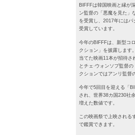
BIFFFは韓国映画と縁
ン監督の「悪魔を見た」な
を受賞し、2017年には
受賞しています。
今年のBIFFFは、新型
クション」を披露します
当てた映画11本が招待さ
とチェ·ウォンソプ監督
クションではアンリ監督
今年で5回目を迎える「BI
され、世界38カ国230
増えた数値です。
この映画祭で上映されるす
で鑑賞できます。