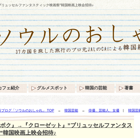
ブリュッセルファンタスティック映画祭”韓国映画上映会招待♪
カフェ紹介
グルメスポット
韓国の芸能
著書
ブログ「ソウルのおしゃれ」 TOP
→
韓国芸能
→
俳優、芸能人、女優
|
韓国芸
ルファンタスティック映画祭”韓国映画上映会招待♪
ボク』→『クローゼット』”ブリュッセルファンタス
”韓国映画上映会招待♪