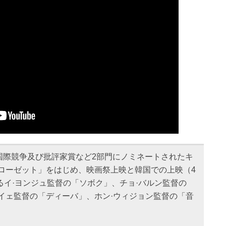
国際競争及び批評家賞など2部門にノミネートされたキ
クローゼット」をはじめ、映画祭上映と韓国での上映（4
るイ·ヨンジュ監督の「ソボク」、チョ·バルン監督の
イェ監督の「ディーバ」、ホン·ウィジョン監督の「音
。