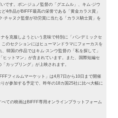
が深いです。ポン·ジュノ監督の「グエムル」、キム·ジウ
ど4作品がBIFFF最高の栄誉である「黄金カラス賞」
パク·チャヌク監督が功労賞に当たる「カラス騎士賞」を
コロナを克服しようという意味で特別に「パンデミックセ
。このセクションにはヒューマンドラマにフォーカスを
れ、韓国の作品ではキム·スンウ監督の「私を探して」
の「ヒットマン」が含まれています。また、国際短編セ
の「カップリング」が上映されます。
FFFフィルムマーケット」は4月7日から10日まで開催
社余りが参加する予定で、昨年の18カ国25社に比べ大幅に
べての映画はBIFFF専用オンラインプラットフォーム