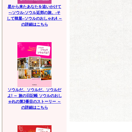
星から来たあなたを追いかけて
−-ソウル-ソウル近郊の旅、-そ
して韓屋--ソウルのおしゃれ4 ～
の詳細はこちら
ソウルだ、ソウルだ、ソウルだ
よ! ～ 旅の日記帳 ソウルのおし
ゃれの第3番目のストーリー ～
の詳細はこちら