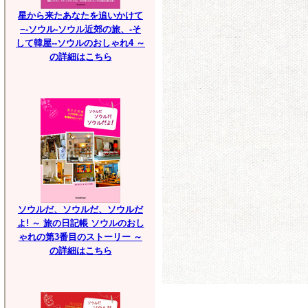
星から来たあなたを追いかけて
−-ソウル-ソウル近郊の旅、-そ
して韓屋--ソウルのおしゃれ4 ～
の詳細はこちら
ソウルだ、ソウルだ、ソウルだ
よ! ～ 旅の日記帳 ソウルのおし
ゃれの第3番目のストーリー ～
の詳細はこちら