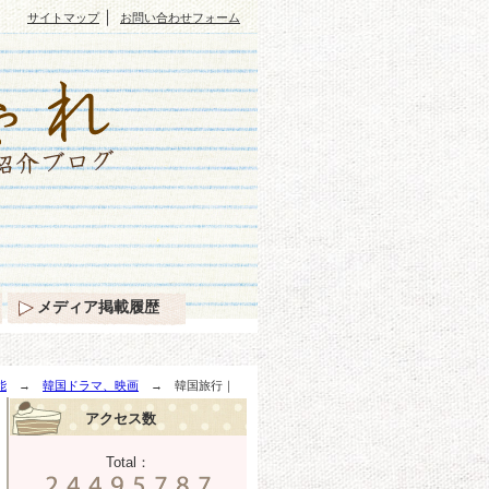
｜
サイトマップ
お問い合わせフォーム
メディア掲載履歴
能
→
韓国ドラマ、映画
→ 韓国旅行｜
アクセス数
Total：