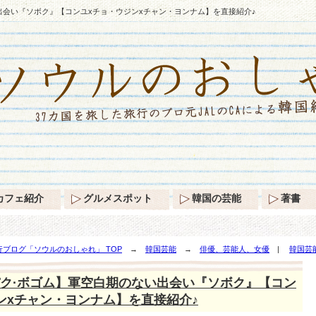
出会い『ソボク』【コンユxチョ・ウジンxチャン・ヨンナム】を直接紹介♪
カフェ紹介
グルメスポット
韓国の芸能
著書
ブログ「ソウルのおしゃれ」 TOP
→
韓国芸能
→
俳優、芸能人、女優
|
韓国芸
ボク』【コンユxチョ・ウジンxチャン・ヨンナム】を直接紹介♪
ク·ボゴム】軍空白期のない出会い『ソボク』【コン
ンxチャン・ヨンナム】を直接紹介♪