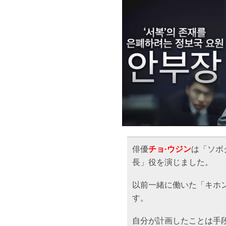
俳優
チョ·ウジン
は「ソボ
長」役を演じました。
以前一緒に働いた「キホ
す。
自分が計画したことは手