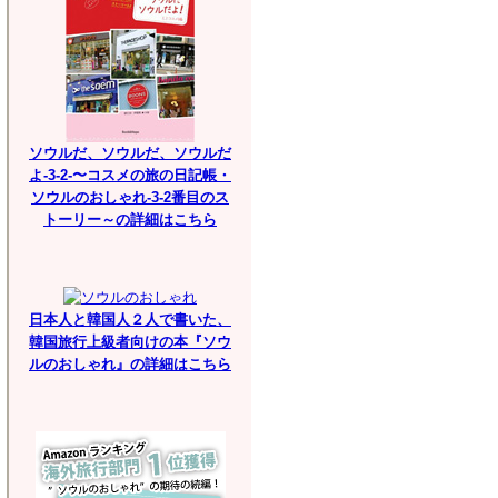
ソウルだ、ソウルだ、ソウルだ
よ-3-2-〜コスメの旅の日記帳・
ソウルのおしゃれ-3-2番目のス
トーリー～の詳細はこちら
日本人と韓国人２人で書いた、
韓国旅行上級者向けの本『ソウ
ルのおしゃれ』の詳細はこちら