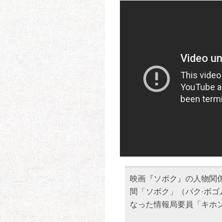
映画『ソボク』の人物関
間「ソボク」（パク·ボ
なった情報局要員「キホ