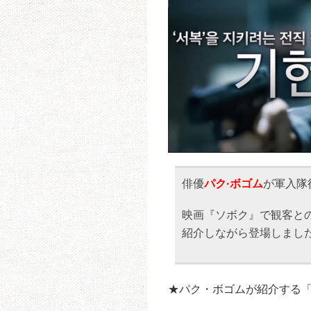
俳優
パク·ボゴム
が軍入隊
映画『ソボク』で観客と
紹介しながら登場しまし
★パク・ボゴムが紹介する