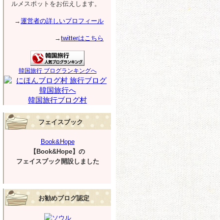
ルメスポットをお伝えします。
→
運営者の詳しいプロフィール
→
twitterはこちら
韓国旅行 ブログランキングへ
韓国旅行ブログ村
フェイスブック
Book&Hope
【Book&Hope】の
フェイスブック開設しました
お勧めブログ認定