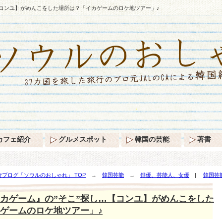
【コンユ】がめんこをした場所は？「イカゲームのロケ地ツアー」♪
カフェ紹介
グルメスポット
韓国の芸能
著書
ブログ「ソウルのおしゃれ」 TOP
→
韓国芸能
→
俳優、芸能人、女優
|
韓国芸
がめんこをした場所は？「イカゲームのロケ地ツアー」♪
カゲーム』の”そこ”探し…【コンユ】がめんこをした
ゲームのロケ地ツアー」♪