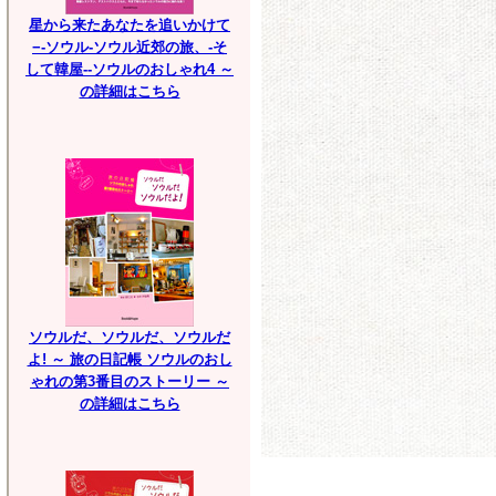
星から来たあなたを追いかけて
−-ソウル-ソウル近郊の旅、-そ
して韓屋--ソウルのおしゃれ4 ～
の詳細はこちら
ソウルだ、ソウルだ、ソウルだ
よ! ～ 旅の日記帳 ソウルのおし
ゃれの第3番目のストーリー ～
の詳細はこちら