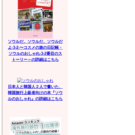
ソウルだ、ソウルだ、ソウルだ
よ-3-2-〜コスメの旅の日記帳・
ソウルのおしゃれ-3-2番目のス
トーリー～の詳細はこちら
日本人と韓国人２人で書いた、
韓国旅行上級者向けの本『ソウ
ルのおしゃれ』の詳細はこちら