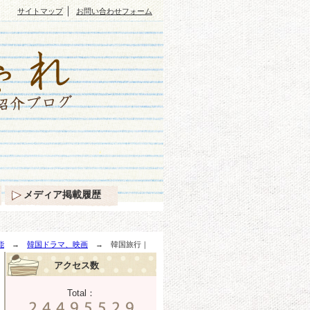
｜
サイトマップ
お問い合わせフォーム
メディア掲載履歴
能
→
韓国ドラマ、映画
→ 韓国旅行｜
アクセス数
Total：