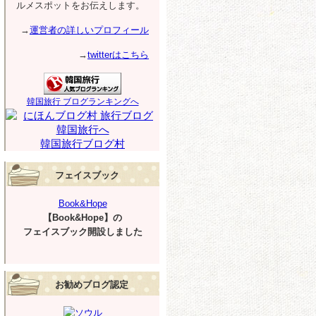
ルメスポットをお伝えします。
→
運営者の詳しいプロフィール
→
twitterはこちら
韓国旅行 ブログランキングへ
韓国旅行ブログ村
フェイスブック
Book&Hope
【Book&Hope】の
フェイスブック開設しました
お勧めブログ認定