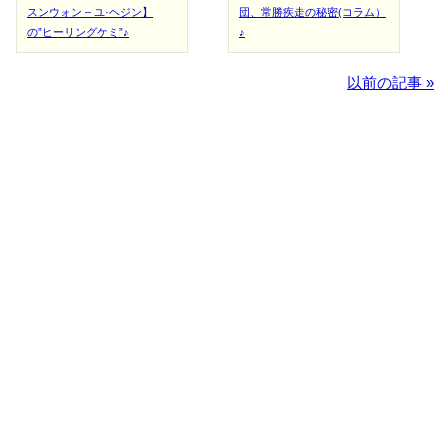
スンウォン – ユ·ヘジン】
団、常勝疾走の秘密(コラム）
の”ヒーリングケミ”♪
♪
以前の記事 »