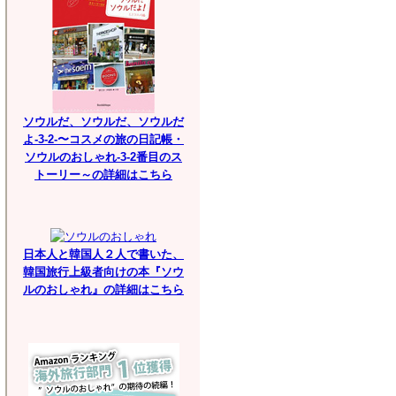
ソウルだ、ソウルだ、ソウルだ
よ-3-2-〜コスメの旅の日記帳・
ソウルのおしゃれ-3-2番目のス
トーリー～の詳細はこちら
日本人と韓国人２人で書いた、
韓国旅行上級者向けの本『ソウ
ルのおしゃれ』の詳細はこちら