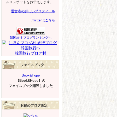
ルメスポットをお伝えします。
→
運営者の詳しいプロフィール
→
twitterはこちら
韓国旅行 ブログランキングへ
韓国旅行ブログ村
フェイスブック
Book&Hope
【Book&Hope】の
フェイスブック開設しました
お勧めブログ認定