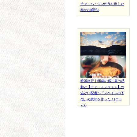
チャ・ペ・ジンが作り出した
幸せな瞬間♪
韓国旅行｜65歳の巡礼客の感
動と【チャ・スンウォン】の
温かい配慮が『スペインの下
宿』の意味を作った！(コラ
ム)♪