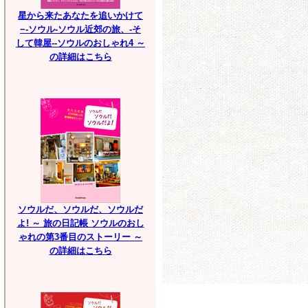
星から来たあなたを追いかけて
−-ソウル-ソウル近郊の旅、-そ
して韓屋--ソウルのおしゃれ4 ～
の詳細はこちら
ソウルだ、ソウルだ、ソウルだ
よ! ～ 旅の日記帳 ソウルのおし
ゃれの第3番目のストーリー ～
の詳細はこちら