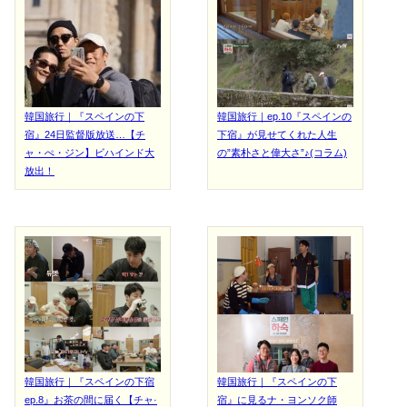
韓国旅行｜『スペインの下
韓国旅行｜ep.10『スペインの
宿』24日監督版放送…【チ
下宿』が見せてくれた人生
ャ・ぺ・ジン】ビハインド大
の”素朴さと偉大さ”♪(コラム)
放出！
韓国旅行｜『スペインの下宿
韓国旅行｜『スペインの下
ep.8』お茶の間に届く【チャ·
宿』に見るナ・ヨンソク師