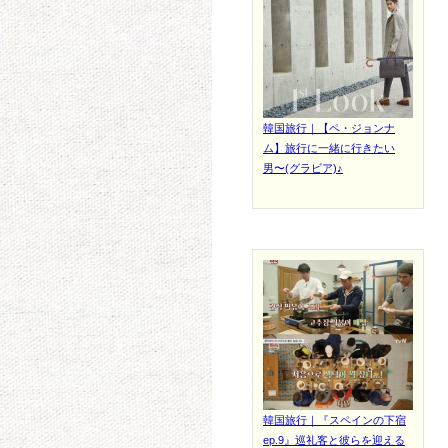
韓国旅行｜【ペ・ジョンナ
ム】旅行に一緒に行きたい
男〜(グラビア)♪
韓国旅行｜『スペインの下宿
ep.9』巡礼客と彼らを迎える